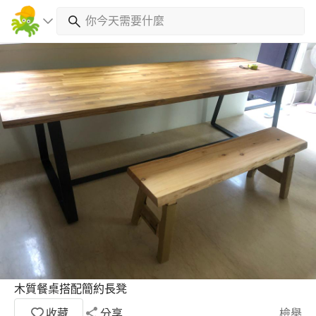
木質餐桌搭配簡約長凳
收藏
分享
檢舉