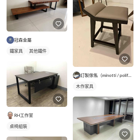
冠森金屬
鐵家具
其他鐵件
訂製傢俬（minotti / poliform /B&B)
木作家具
RH工作室
桌椅組裝