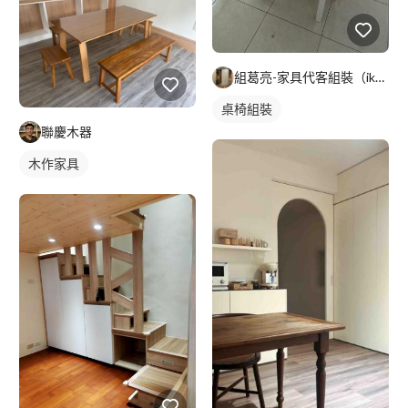
組葛亮-家具代客組裝（ikea、淘寶）
桌椅組裝
聯慶木器
木作家具