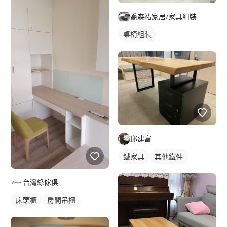
喬森祐家居/家具組裝
桌椅組裝
邱建富
鐵家具
其他鐵件
台灣綠傢俱
床頭櫃
房間吊櫃