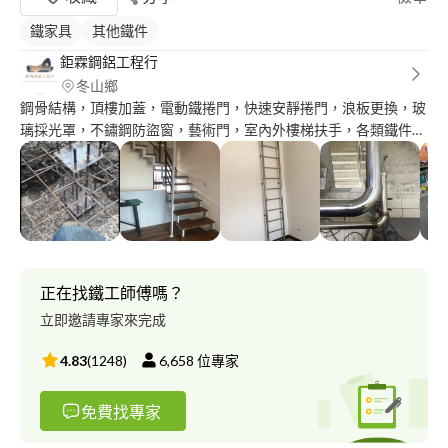
鐵家具
其他鐵件
鉅霖鋼鋁工程行
冬山鄉
鋼骨結構，頂樓加蓋，電動鐵捲門，快速安靜捲門，浪板更換，玻
璃採光罩，不鏽鋼防盜窗，藝術門，室內外樓梯扶手，各類鐵件加
工，室內設計鐵件，鍛造鐵件，電動門
正在找鐵工師傅嗎？
立即邀請專家來完成
4.83
(
1248
)
6,658
位專家
免費找專家