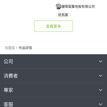
優陽窗簾地板有限公司
斑馬簾
查看更多
找靈感
作品詳情
繼續完成
公司
關於我們
消費者
找專家(0)
買服務(0)
媒體報導
買服務
專家
部落格
如何使用PRO360
加入我們
案件中心
客服
熱門服務