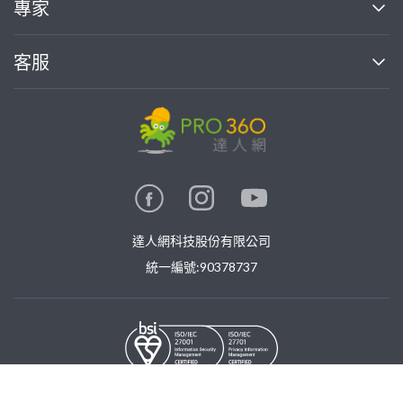
專家
部落格
如何使用PRO360
加入我們
案件中心
客服
熱門服務
投資人關係
成為專家
所有服務
客服中心
合作提案
如何接案
價格行情
使用條款
聯絡我們
專家指南
專家目錄
信任與保障
推廣服務
在地專家推薦
隱私權政策
卓越專家
達人網科技股份有限公司
關鍵字搜尋
公告
特約專家
統一編號:90378737
專業知識
勞健保專區
問專家
新手攻略
©
2026
PRO360. All rights reserved.
免費找專家