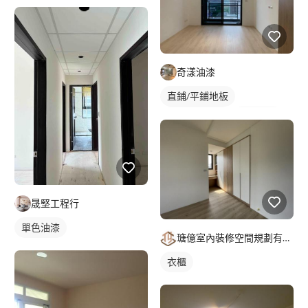
奇漾油漆
直鋪/平鋪地板
塑膠地板成品
單色油漆
冷氣盒
晟堅工程行
單色油漆
瑭億室內裝修空間規劃有限公司
衣櫃