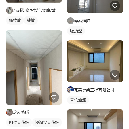
石刻裝修 客製化窗簾/壁紙/地板/系統櫃
橫拉簾
紗簾
樺蓁燈飾
落地窗窗簾
吸頂燈
完美專業工程有限公司
單色油漆
房屋修繕
明架天花板
輕鋼架天花板