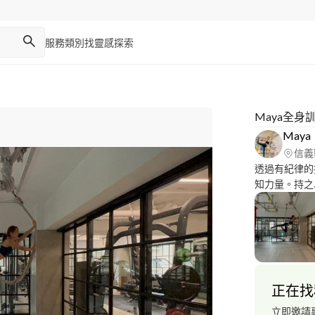
服務類別
找靈感
探索
Maya全身
Maya
信義
透過有紀律的
知力量。持之
果你缺了點動
正在找
立即邀請