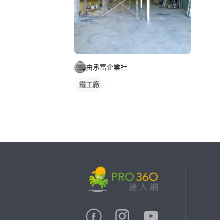
由承富企業社
鐵工廠
繼續完成
找專家(0)
買服務(0)