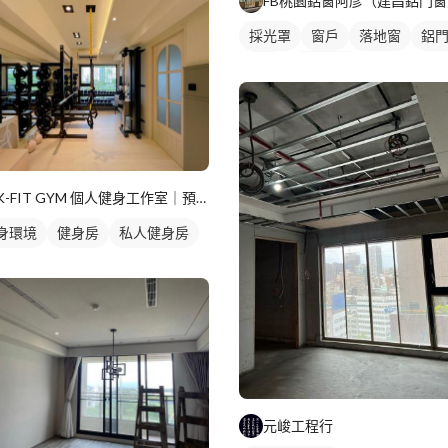
FB桃園鋁窗阿彥（建昌鋁門窗
採光罩
窗戶
落地窗
鋁
鋁窗
陽台窗戶
K-FIT GYM 個人健身工作室｜預約制
身環境
健身房
私人健身房
元峻工程行