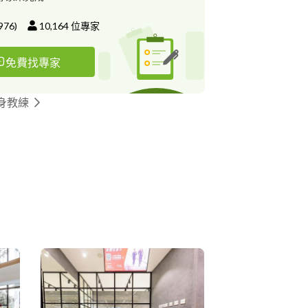
976
)
10,164
位專家
免費找專家
身教練