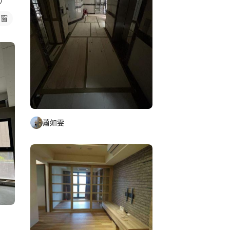
）
門窗
蕭如雯