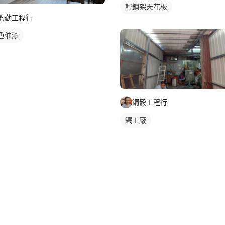
輕鋼架天花板
鈞勤工程行
色油漆
鋼毅工程行
鐵工廠