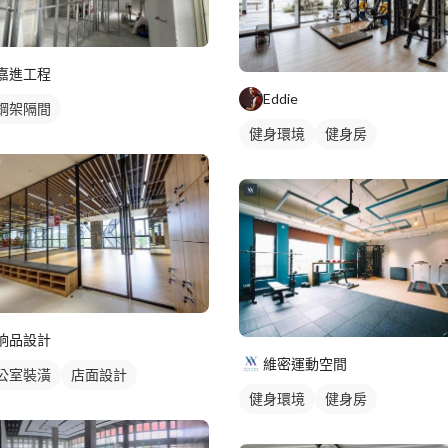
嘉進工程
Eddie
鋼架隔間
健身環境
健身房
恦品設計
維密運動空間
公室裝潢
店面設計
健身環境
健身房