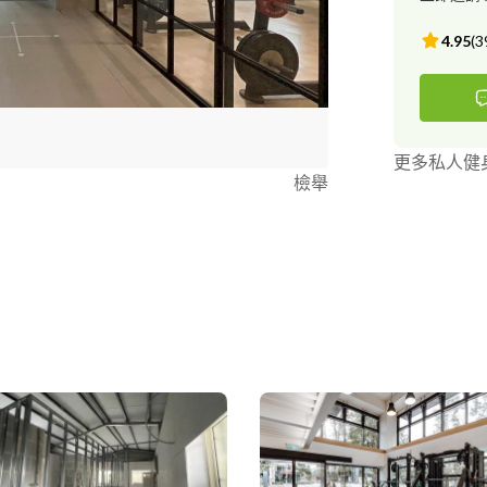
4.95
(
3
更多私人健
檢舉