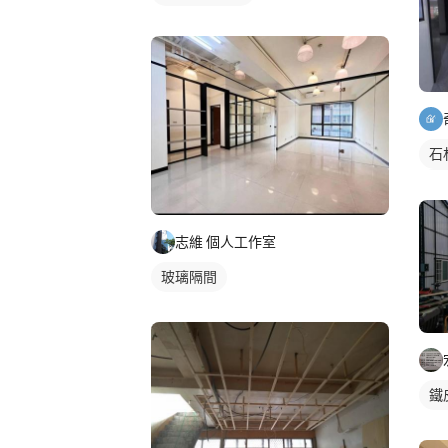
石
社
志維 個人工作室
玻璃隔間
鐵