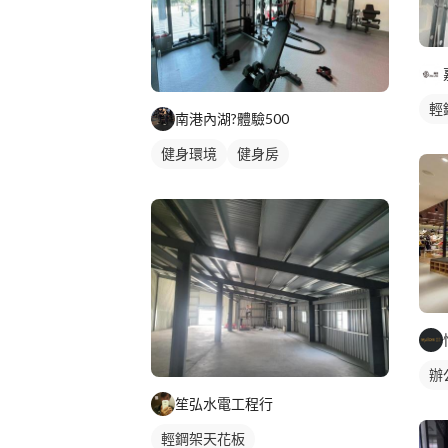
輕
南港內湖?️體驗500
健身環境
健身房
辦
笙弘水電工程行
輕鋼架天花板