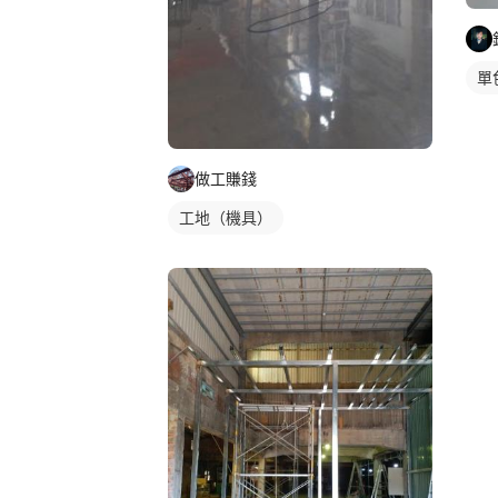
單
做工賺錢
工地（機具）