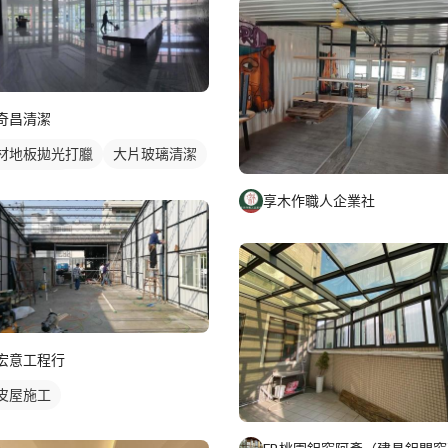
奇昌清潔
材地板拋光打臘
大片玻璃清潔
區大樓清潔
享木作職人企業社
宏意工程行
皮屋施工