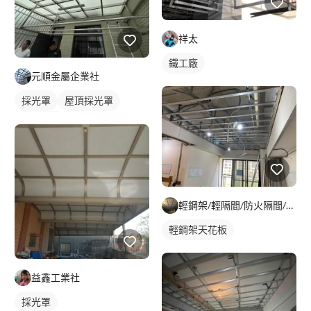
祥太
鐵工廠
元順金屬企業社
採光罩
屋頂採光罩
鋁採光罩
輕鋼架/輕隔間/防火隔間/造型天花/自工價廉
輕鋼架天花板
益鑫工業社
採光罩