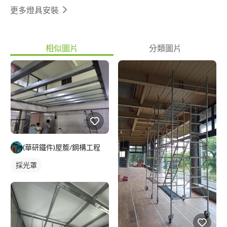
更多燈具安裝
相似圖片
分類圖片
(華研鐵件)屋簷/鋼構工程
採光罩