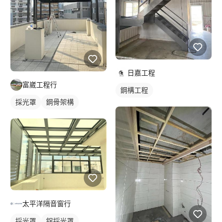
日嘉工程
富崴工程行
鋼構工程
採光罩
鋼骨架構
太平洋隔音窗行
採光罩
鋁採光罩