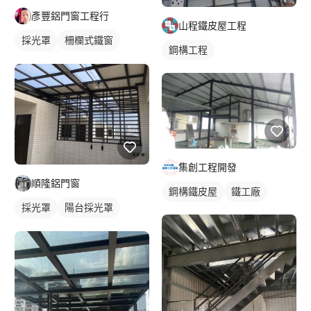
彥豐鋁門窗工程行
山程鐵皮屋工程
採光罩
柵欄式鐵窗
鋼構工程
鋁採光罩
陽台採光罩
集創工程開發
順隆鋁門窗
鋼構鐵皮屋
鐵工廠
採光罩
陽台採光罩
鋁採光罩