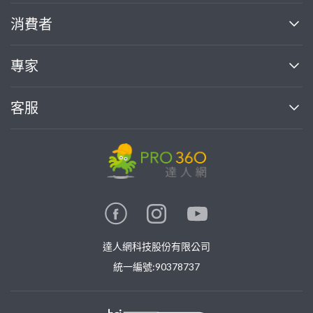
關於我們
消費者
找專家(0)
買服務(0)
媒體報導
買服務
專家
部落格
如何使用PRO360
加入我們
案件中心
客服
熱門服務
投資人關係
成為專家
所有服務
客服中心
合作提案
如何接案
價格行情
使用條款
聯絡我們
專家指南
專家目錄
信任與保障
推廣服務
在地專家推薦
隱私權政策
卓越專家
達人網科技股份有限公司
關鍵字搜尋
公告
特約專家
統一編號:90378737
專業知識
勞健保專區
問專家