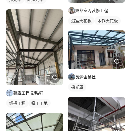
屋頂採光罩
興都室內裝修工程
浴室天花板
木作天花板
長源企業社
採光罩
藝鐵工程-彭晧軒
鋼構工程
鐵工工地