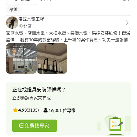
吊燈
洺匠水電工程
北區
家庭水電、店面水電、大樓水電、裝潢水電、馬達安裝維修！衛浴
設備......我有30年的豐富經驗、上千場的案件資歷、功夫一流報價
實在！ 服務迅速確實有口皆碑！
正在找燈具安裝師傅嗎？
立即邀請專家來完成
4.93
(
3135
)
16,001
位專家
免費找專家