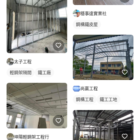
穩事達實業社
鋼構鐵皮屋
太子工程
輕鋼架隔間
鐵工廠
尚贏工程
鋼構工程
鐵工工地
鋼構鐵皮屋
鋼骨架構
坤陽輕鋼架工程行