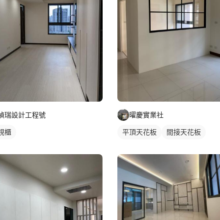
禎瑞設計工程號
曜慶實業社
視櫃
平頂天花板
間接天花板