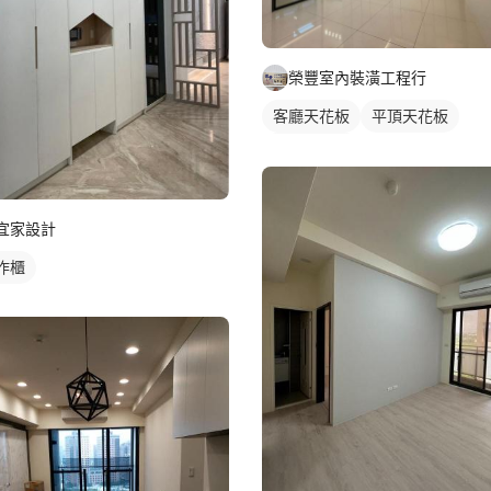
榮豐室內裝潢工程行
客廳天花板
平頂天花板
間接天花板
宜家設計
作櫃