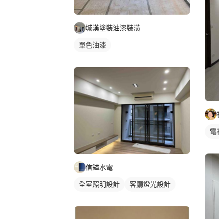
城漢塗裝油漆裝潢
單色油漆
電
信鎰水電
全室照明設計
客廳燈光設計