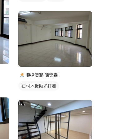
順達清潔-陳奕霖
石材地板拋光打臘