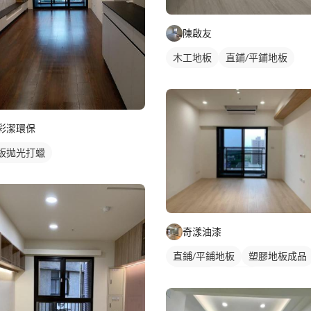
陳啟友
木工地板
直鋪/平鋪地板
彩潔環保
板拋光打蠟
奇漾油漆
直鋪/平鋪地板
塑膠地板成品
單色油漆
冷氣盒