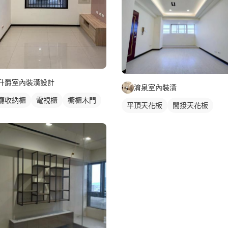
升爵室內裝潢設計
淯泉室內裝潢
廳收納櫃
電視櫃
櫥櫃木門
平頂天花板
間接天花板