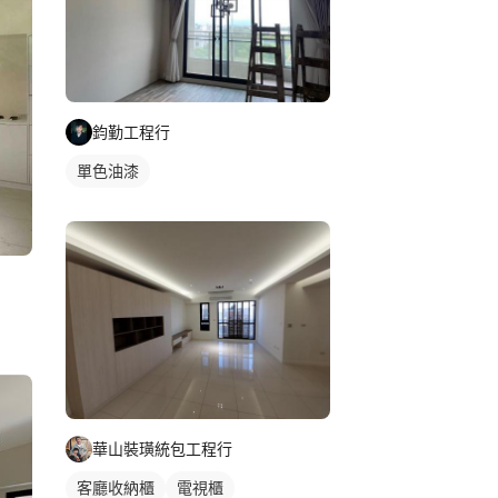
鈞勤工程行
單色油漆
華山裝璜統包工程行
客廳收納櫃
電視櫃