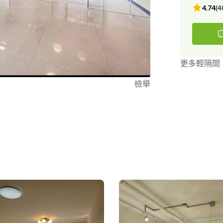
4.74
(
4
更多輕隔間
檢舉