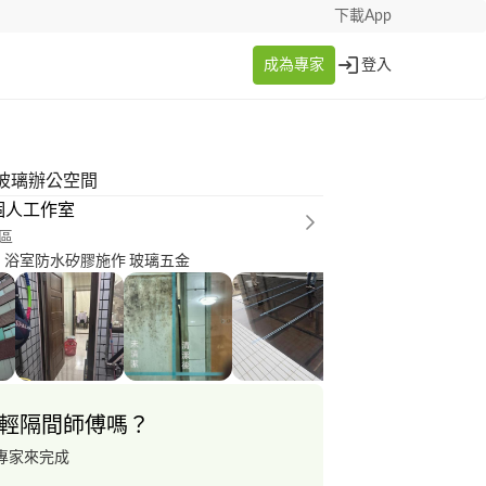
下載App
成為專家
登入
玻璃辦公空間
個人工作室
區
內 浴室防水矽膠施作 玻璃五金
輕隔間師傅嗎？
專家來完成