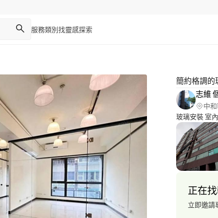
服務類別
找靈感
探索
簡約格調的
志維 
中和
玻璃安裝 室
正在找
立即邀請