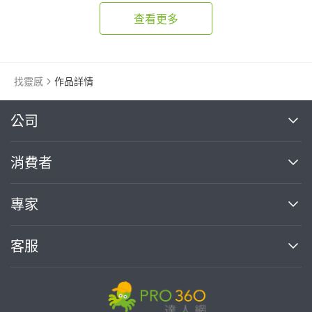
查看更多
找靈感
作品詳情
繼續完成
公司
關於我們
消費者
找專家(0)
買服務(0)
媒體報導
買服務
專家
部落格
如何使用PRO360
加入我們
案件中心
客服
熱門服務
投資人關係
成為專家
所有服務
客服中心
合作提案
如何接案
價格行情
使用條款