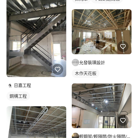
鋁採光罩
門前採光罩
允發裝璜設計
木作天花板
日嘉工程
鋼構工程
輕鋼架/輕隔間/防火隔間/造型天花/自工價廉