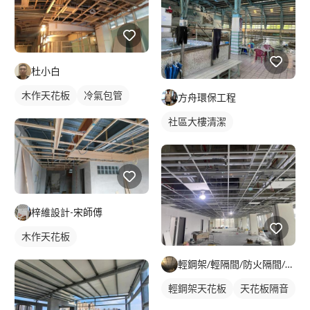
杜小白
木作天花板
冷氣包管
方舟環保工程
社區大樓清潔
梓維設計-宋師傅
木作天花板
輕鋼架/輕隔間/防火隔間/造型天花/自工價廉
輕鋼架天花板
天花板隔音