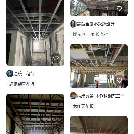
鑫鋮金屬不銹鋼設計
採光罩
鋁採光罩
連鏡工程行
輕鋼架天花板
靖成實業-木作輕鋼架工程
木作天花板