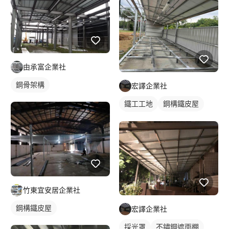
由承富企業社
鋼骨架構
宏譯企業社
鐵工工地
鋼構鐵皮屋
鋼骨架構
竹東宜安居企業社
鋼構鐵皮屋
宏譯企業社
採光罩
不鏽鋼遮雨棚