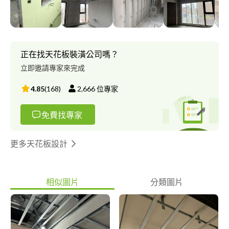
正在找天花板裝潢公司嗎？
立即邀請專家來完成
4.85
(
168
)
2,666
位專家
免費找專家
更多天花板設計
相似圖片
分類圖片