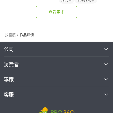
鋁採光罩
查看更多
找靈感
作品詳情
繼續完成
公司
關於我們
消費者
找專家(0)
買服務(0)
媒體報導
買服務
專家
部落格
如何使用PRO360
加入我們
案件中心
客服
熱門服務
投資人關係
成為專家
所有服務
客服中心
合作提案
如何接案