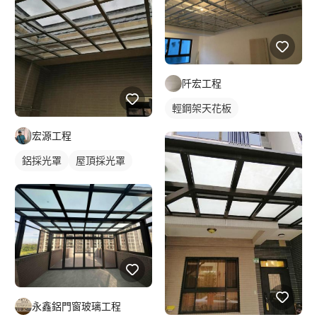
阡宏工程
輕鋼架天花板
宏源工程
鋁採光罩
屋頂採光罩
永鑫鋁門窗玻璃工程