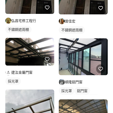
弘昌宅修工程行
曾佳宏
不鏽鋼遮雨棚
不鏽鋼遮雨棚
建汯金屬門窗
採光罩
順隆鋁門窗
採光罩
鋁門窗
屋頂採光罩
鋁採光罩
鋁窗
陽台窗戶