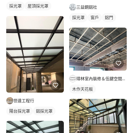
採光罩
屋頂採光罩
三益鋼鋁社
玻璃採光罩
採光罩
窗戶
鋁門
鋁門窗
門前採光罩
鋁採光罩
璋林室內裝修＆伍鍵空間規劃
木作天花板
世達工程行
陽台採光罩
鋁採光罩