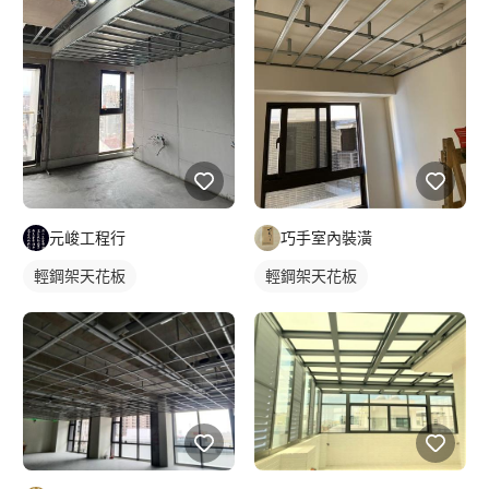
元峻工程行
巧手室內裝潢
輕鋼架天花板
輕鋼架天花板