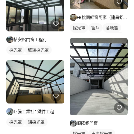
FB桃園鋁窗阿彥（建昌鋁門窗）
採光罩
窗戶
落地窗
鋁門窗
鋁窗
陽台窗戶
桔安鋁門窗工程行
採光罩
玻璃採光罩
陽台採光罩
巨騰工業社* 鐵件工程
採光罩
鋁採光罩
順隆鋁門窗
屋頂採光罩
採光罩
車庫採光罩