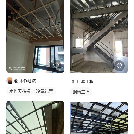
飛-木作油漆
日嘉工程
木作天花板
冷氣包管
鋼構工程