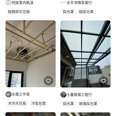
阿鉉室內裝潢
太平洋隔音窗行
輕鋼架天花板
採光罩
鋁採光罩
屋頂採光罩
水電工作室
士鑫玻璃工程行
木作天花板
冷氣包管
採光罩
玻璃採光罩
冷氣盒
陽台採光罩