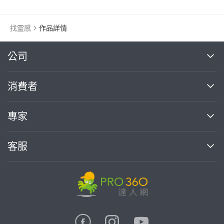
找靈感
作品詳情
繼續完成
公司
關於我們
消費者
找專家(0)
買服務(0)
媒體報導
買服務
專家
部落格
如何使用PRO360
加入我們
案件中心
客服
熱門服務
投資人關係
成為專家
所有服務
客服中心
合作提案
如何接案
價格行情
使用條款
聯絡我們
專家指南
專家目錄
信任與保障
推廣服務