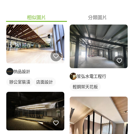
https://reurl.cc/205lDv
相似圖片
分類圖片
恦品設計
笙弘水電工程行
辦公室裝潢
店面設計
輕鋼架天花板