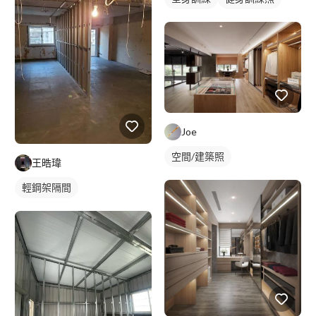
Joe
空間/建築照
王晧瑋
輕鋼架隔間