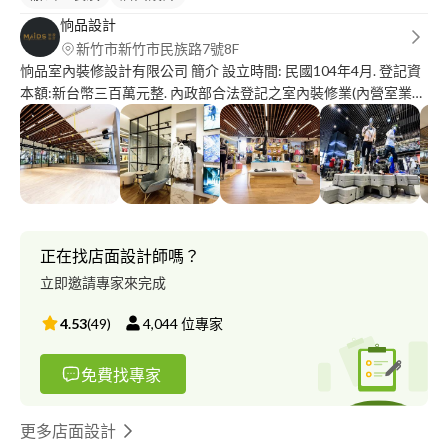
恦品設計
新竹市新竹市民族路7號8F
恦品室內裝修設計有限公司 簡介 設立時間: 民國104年4月. 登記資
本額:新台幣三百萬元整. 內政部合法登記之室內裝修業(內營室業字
第40E2007657號). 主要營業項目: 建案公設/接待中心/實品屋 規劃
設計/施工 住宅室內設計/裝修工程統包管理 商業空間設計/規劃/施
工 旅館飯店規劃設計/大型工程統包管理 公司經營理念: 結合科技
業的工程管理與專業的建築設計團隊, 同時傾聽業主的想法,了解客
戶的需要. 從細節出發,為客戶提供美學與品質兼備的產品 提供客戶
全方位的服務與售後客服. 特殊服務項目-超擬真3D 建築外觀/室內
設計 VR虛擬實境模擬 對於我們的客戶與合作夥伴, 除了展現我們
正在找店面設計師嗎？
的設計與工程管理能力之外, 不論是建築外觀或室內設計裝修案, 我
立即邀請專家來完成
們都可以在最短的時間內, 為客戶提供近乎超擬真的3D環場設計影
像來展示我們的設計, 讓我們的建商/代銷業主在初期做為潛銷與開
4.53
(
49
)
4,044
位專家
拓商機的利器! 有室內設計需求的業主也能夠在設計規劃初期, 透過
我們的這項服務充分了解設計細節, 避免設計認知的差異與二次施
免費找專家
工的困擾!! 除此之外, 我們也能提供結合HTC VIVE VR頭戴式顯示
器的實境服務, 讓我們的客戶直接進入超擬真的設計空間! 誠摯的邀
請您, 讓我們為您呈現最與眾不同服務與前所未有的感動 !! 環場3D
更多店面設計
影像展示影片連接網址(可直接掃描QR Code)