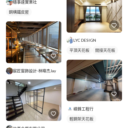
穩事達實業社
鋼構鐵皮屋
LYC DESIGN
平頂天花板
間接天花板
宸匠窗飾設計-林暐杰Jay
嶸鋒工程行
輕鋼架天花板