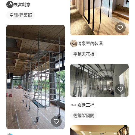
展富創意
空間/建築照
淯泉室內裝潢
平頂天花板
嘉進工程
輕鋼架隔間