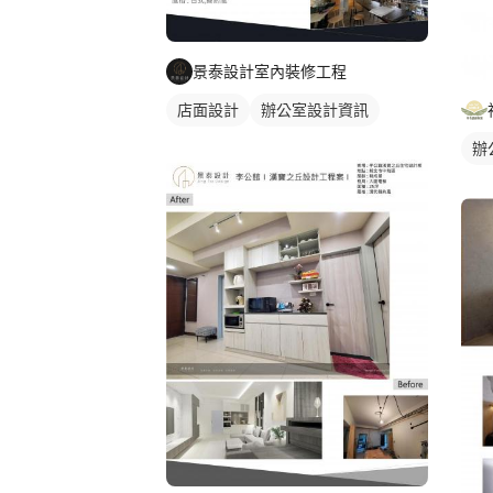
景泰設計室內裝修工程
店面設計
辦公室設計資訊
辦