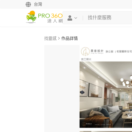
台灣
找靈感
作品詳情