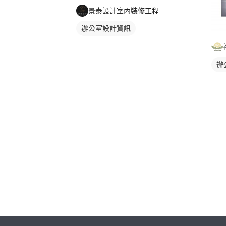
景泰設計室內裝修工程
辦公室設計資訊
辦