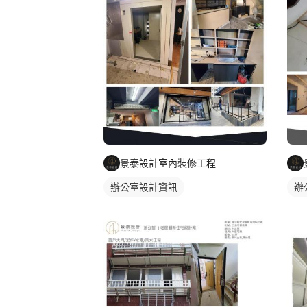
景泰設計室內裝修工程
辦公室設計資訊
辦