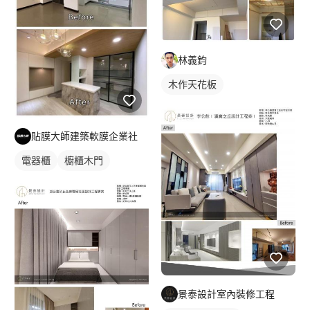
林義鈞
木作天花板
貼膜大師建築軟膜企業社
電器櫃
櫥櫃木門
景泰設計室內裝修工程