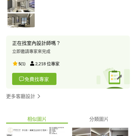
年。 經歷過個人工作室／中大型設計公司／飯店工程部／辦公家
具設計部，操作過各項設計工程案流程，接觸過: *住宅 *大型豪宅
*建案客變 *營造自地自建 *投資客翻修 *貨櫃屋 *百貨專櫃 *商業空
間設計 *海外工地專案(柬埔寨)
正在找室內設計師嗎？
立即邀請專家來完成
5
(
1
)
2,218
位專家
免費找專家
更多客廳設計
相似圖片
分類圖片