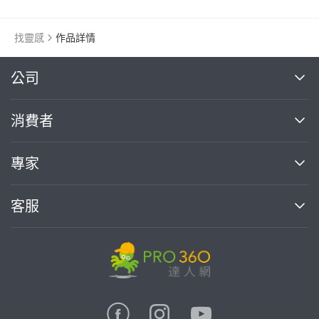
找靈感
作品詳情
繼續完成
公司
關於我們
消費者
找專家(0)
買服務(0)
媒體報導
買服務
專家
部落格
如何使用PRO360
加入我們
案件中心
客服
熱門服務
投資人關係
成為專家
所有服務
客服中心
合作提案
如何接案
價格行情
使用條款
聯絡我們
專家指南
專家目錄
信任與保障
推廣服務