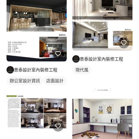
不清預算這麼辦？ A:預算會影響裝潢內容先詢問設計師，也可以
抓出總預算提供給設計師幫你評估是否可以執行或是自己分割預
算:例如設計費,工程費,監工費,家電傢俱等費用 Q:擔心被設計師當
盤子嗎？ 人生有幾次裝潢呢?現在網路發達,查詢價格透明超簡單(不
是比便宜就好,魔鬼藏在細節裡)1.一分錢一分貨觀念2.事前溝通項目
數量材質標示3.簽訂合約避免糾紛。 Q:為何市面上有些說不用設計
費呢？ A:有可能會把設計費加在工程報價或是其他項目。 Q:為何
系統櫃公司畫圖都不用費用 A:一般設計公司初期丈量，繪製平面
景泰設計室內裝修工程
配置 初估報價是不須費用，等確認價格後，才會付訂金，再次修
改繪製圖面確認進行工程事項。 Q:為何設計公司不做局部修繕 A:
現代風
景泰設計室內裝修工程
因為局部修繕費用比較高，例如安裝單項物品須要工資或是局部修
繕油漆漏水，因為量少成本會很高，客戶比較沒有辦法接受，通常
辦公室設計資訊
店面設計
都是針對老客戶做服務為主。 Q:為何設計公司單項採購會比網路
貴 A:有可能用大陸貨比價，客戶要把運費,安裝,保固,等現場因素考
量進來，這也是客戶比較有爭議的問題，我們都會先告知產品好壞
及費用客戶同意再施作。 Q:為何空調,家飾,傢具,家電,設計公司不
包含？ A:因為價差很大比較有爭議，家電家具採購須要花較長時
間挑選製作清單給客戶確認，一般設計公司比較不會去做，我們公
司可以幫客戶採購但須要5%服務費因為人事成本考量，所以我們
都會建議傢俱店給客戶參考,或是提供設計師陪同挑選。 Q:我需要