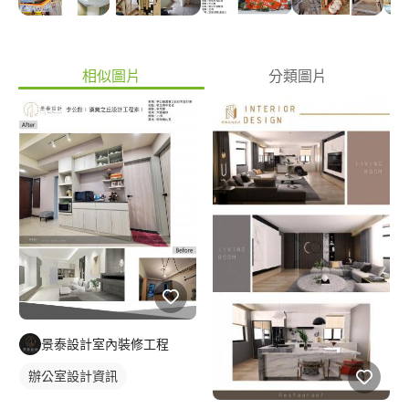
?溫馨提醒? 我知道在這平台太多訊息了，懇請撥一點時間了解我們
公司服務內容，會讓你們知道我們的用心跟別家就是不一樣歐? ?可
先丈量規劃平面圖與初估報價 設計師到府場刊丈量一趟3600元，
如有簽約可免費，感謝支持? ?住宅簡易報價 1.住宅設計費(平面,水
相似圖片
分類圖片
電,燈具,立面,繪製精細3D,材質,風格,提案) 1坪約4_6千一坪 2.工程
費用(坪) 新屋3_5萬/中古屋8_10萬 3.監工費用 約總工程10%-15%
(依照專案有所不同)(不含室裝申請) ?商業空間簡易報價 1.商業空間
設計費:依據空間主題複雜度評估設計費約一坪4500-6000元(要看
複雜度） 2.工程報價:一般商業空間管線都會重新配管，工程預算
抓ㄧ坪5-8萬起 3.監工費用 約總工程10%-15%(依照專案有所不同)
(不含室裝申請) 室內設計費用PRO360公佈費用
https://www.pro360.com.tw/price/interior_design ?溫馨提醒? 1.
懇請業主自己抓預算費用要合理，看到別家低於一般行情價要特別
注意 。 2.價格部份，我們的施工品質嚴格把關,價格會合理化公開
透明,不會為了消價讓品質扣分，一分錢一分貨很重要。 3.PRO360
為了保護業主公平交易紀錄，提供了聊天室（業主）只要回覆訊
息，我們就會被扣2_4千元(跟你們寫預算有差),真的覺得我們不錯
景泰設計室內裝修工程
又不想我們被扣錢，你們也可以網路搜尋景泰設計就會看到我的網
辦公室設計資訊
頁了 4..如果看完以上敘述迫不及待想跟我們聯絡的話，歡迎諮詢 ?
設計與工程流程? 電話初步諮詢與預算,說明設計監工費>現場丈量,