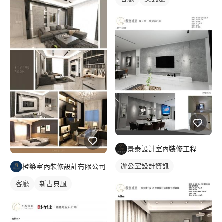
圖>進行初估報價>完成設計約付款。 2.工程程序>現場丈量>需求
溝通>繪製平面配置圖>確認初估報價簽約>再次繪製平面確認施工
圖>安排進度表>進行施工>完工確認。(單純只有繪製施工圖，一
般收費標準佔總工程費約5-8％費用)(依照專案有所不同) Q:這麼樣
跟設計師溝通,我想要的風格與需求呢？ A:可以收集一些喜歡的空
間照片或是影片,寫下你想要的空間氛圍,喜歡的飯店或是不喜歡的
事物,還有多跟家庭成員溝通收納等問題,收集好給設計師參考,大大
提升設計師規劃理想的空間歐，多溝通讓設計師多了解你們，對未
來順利執行案子非常有幫助。 Q:為什麼要監工費與工程管理證照
A:本公司有具備專業工程管理施工證照人員,執行工程時要有經驗
豐富的工務掌握工程進度與廠商協調及工程管理，讓整個工程順利
完成收尾，幫客戶把關施工品質非常重要的角色,監工費一般收費
標準佔總工程費10~15％費用。(包含繪製施工圖與系統套圖)。 Q:
景泰設計室內裝修工程
工程是給設計師,還是我自己發包呢？ A:自己發包也可以,不過你要
花很多時間,很多工班做不出你的預期,導致修改追加糾紛等問題,如
辦公室設計資訊
橙築室內裝修設計有限公司
果交給設計師當然省去很多問題可以控制預算,施工品質把關,還有
客廳
新古典風
售後服務雖然費用上貴一些,這麼算都划算歐。 Q:設計公司繪圖估
價要多久時間呢？ A:從丈量到第一次平面配置約7個工作天，確認
平面圖後估價預計14個工作天。 Q:施工時間大約多久？ A:一般住
宅30坪約45個工作天，商業空間30坪約60個工作天。 Q:我自己搞