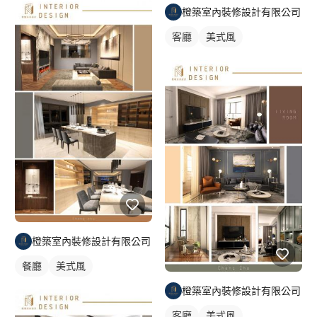
洽談需求內容>進行平面配置 >初次討論平面配置>確認平面配置後
橙築室內裝修設計有限公司
初估工程報價>進行設計簽約>細部平面確認>繪製精細3D圖>進行
工程項目報價>工程合約>繪製確認施工圖>施工進度表>進場施工
客廳
美式風
========================= ?溝通諮詢 溝通階段1.初步溝通瞭
解資訊2.需求預算規劃3.各階段及服務流程說明4.設計、監工、工
程等費用說明 需求規劃1.現場丈量（預售屋另規劃）2.設計風格討
論3.需求內容洽談4.執行平面配置與規劃 ?合約簽訂 設計合約1.平
面配置確認2.初估工程總預算3.設計合約簽訂 設計執行1.風格提案
2.繪製精細3D3.系統套圖 工程合約1.工程項目報價2.工程合約簽訂
3.繪製施工圖 ?施工交屋 工程施工1.施工進度確認2.專人監工及回
報3.依照合約收取各階段費用 完工交屋1.驗收交屋2.收取尾款費用
3.售後服務及保固 ========================= FAQ常見問答
Q:你們與其他室內裝修工程有什麼不同 A:我們除了施工工程外，
我們還兼具美學設計能力,我們的作品有很多設計規範書，都是我
們做的。 Q:這麼保證你們施工品質呢？ A:我們公司在業界15年
了，經歷一線品牌嚴格考驗，對於施工品質非常要求，市面上比低
橙築室內裝修設計有限公司
價的很多往往為了降低成本品質相對施工品質比較差也比較堪慮，
餐廳
美式風
目前市面上還有很多我們的作品，可到現場参觀，住宅比較不方便
参觀。 Q:如何與設計公司配合呢？ A:1.設計約程序>現場丈量>需
橙築室內裝修設計有限公司
求溝通>繪製平面配置圖>初估工程總預算>確認設計約報價簽約>
客廳
美式風
進行平面圖確認>風格提案確認>精細繪製3D圖確認>完成系統套