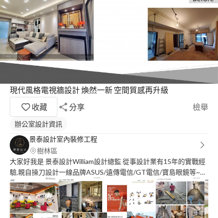
現代風格電視牆設計 煥然一新 空間質感再升級
收藏
分享
檢舉
辦公室設計資訊
景泰設計室內裝修工程
樹林區
大家好我是 景泰設計William設計總監 從事設計業有15年的實戰經
驗,親自操刀設計一線品牌ASUS/遠傳電信/GT電信/寶島眼鏡等~還
有住宅設計與施工,受業主肯定。 我們專為服務商業空間,住家設計
工程 歡迎諮詢??? 本公司有專業工程管理證照(認可證字號
40EB018596) 景泰設計室內裝修工程行jing_tai_design 網路官網.
臉書.賴官網都可找到我們 官網: https://www.jing-tai-design.com/