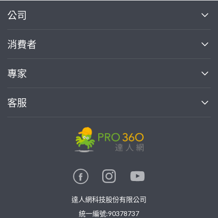
繼續完成
公司
關於我們
消費者
找專家(0)
買服務(0)
媒體報導
買服務
專家
部落格
如何使用PRO360
加入我們
案件中心
客服
熱門服務
投資人關係
成為專家
所有服務
客服中心
合作提案
如何接案
價格行情
使用條款
聯絡我們
專家指南
專家目錄
信任與保障
推廣服務
在地專家推薦
隱私權政策
卓越專家
達人網科技股份有限公司
關鍵字搜尋
公告
特約專家
統一編號:90378737