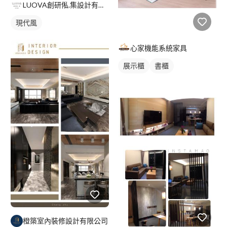
申請室內裝修許可證嗎？ A:一般住家可以詢問管委會，也可以上
LUOVA創研俬.集設計有限公司台中分部
網查詢，商業空間基本上都需要申請,我們有代辦申請室裝,消防,建
現代風
築結構申請，標準規費費用住宅約6~8萬，商業空間8~10萬，消防
許可證跟消防設備施工須另計報價此報價都是由業主付款，不包含
在工程內。 Q:為何要簽約呢？ A:保障雙方權益，避免爭議，遵循
心家機能系統家具
合約內容項目有依據。 Q:付款方式 A:報價雙方議價完成後，付訂
展示櫃
書櫃
金1成合約 工程約簽約訂金3成,油漆進場完成5成 驗收簽章1成。
Q:你們服務地區有那些? A:1.台北市:大安區 信義區 中山區 萬華區
2.新北市:新莊區 樹林區 永和區 中和區 板橋區 3.台中市:西區 北區
西屯區 4.桃園市桃園區
橙築室內裝修設計有限公司