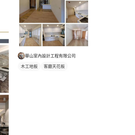
華山室內設計工程有限公司
木工地板
客廳天花板
平頂天花板
間接天花板
直鋪/平鋪地板