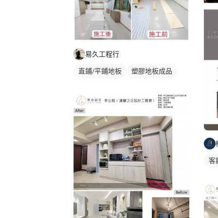
易久工程行
直鋪/平鋪地板
塑膠地板成品
客