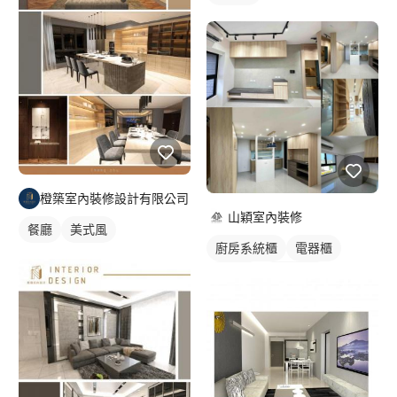
橙築室內裝修設計有限公司
山穎室內裝修
餐廳
美式風
廚房系統櫃
電器櫃
電視櫃
櫥櫃木門