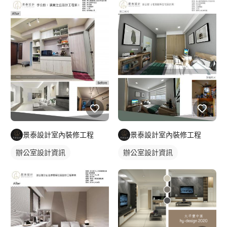
洽談需求內容>進行平面配置 >初次討論平面配置>確認平面配置後
初估工程報價>進行設計簽約>細部平面確認>繪製精細3D圖>進行
工程項目報價>工程合約>繪製確認施工圖>施工進度表>進場施工
========================= ?溝通諮詢 溝通階段1.初步溝通瞭
解資訊2.需求預算規劃3.各階段及服務流程說明4.設計、監工、工
程等費用說明 需求規劃1.現場丈量（預售屋另規劃）2.設計風格討
論3.需求內容洽談4.執行平面配置與規劃 ?合約簽訂 設計合約1.平
面配置確認2.初估工程總預算3.設計合約簽訂 設計執行1.風格提案
2.繪製精細3D3.系統套圖 工程合約1.工程項目報價2.工程合約簽訂
3.繪製施工圖 ?施工交屋 工程施工1.施工進度確認2.專人監工及回
報3.依照合約收取各階段費用 完工交屋1.驗收交屋2.收取尾款費用
3.售後服務及保固 ========================= FAQ常見問答
景泰設計室內裝修工程
景泰設計室內裝修工程
Q:你們與其他室內裝修工程有什麼不同 A:我們除了施工工程外，
我們還兼具美學設計能力,我們的作品有很多設計規範書，都是我
辦公室設計資訊
辦公室設計資訊
們做的。 Q:這麼保證你們施工品質呢？ A:我們公司在業界15年
了，經歷一線品牌嚴格考驗，對於施工品質非常要求，市面上比低
價的很多往往為了降低成本品質相對施工品質比較差也比較堪慮，
目前市面上還有很多我們的作品，可到現場参觀，住宅比較不方便
参觀。 Q:如何與設計公司配合呢？ A:1.設計約程序>現場丈量>需
求溝通>繪製平面配置圖>初估工程總預算>確認設計約報價簽約>
進行平面圖確認>風格提案確認>精細繪製3D圖確認>完成系統套