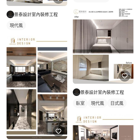
不清預算這麼辦？ A:預算會影響裝潢內容先詢問設計師，也可以
抓出總預算提供給設計師幫你評估是否可以執行或是自己分割預
景泰設計室內裝修工程
算:例如設計費,工程費,監工費,家電傢俱等費用 Q:擔心被設計師當
盤子嗎？ 人生有幾次裝潢呢?現在網路發達,查詢價格透明超簡單(不
現代風
是比便宜就好,魔鬼藏在細節裡)1.一分錢一分貨觀念2.事前溝通項目
數量材質標示3.簽訂合約避免糾紛。 Q:為何市面上有些說不用設計
費呢？ A:有可能會把設計費加在工程報價或是其他項目。 Q:為何
系統櫃公司畫圖都不用費用 A:一般設計公司初期丈量，繪製平面
配置 初估報價是不須費用，等確認價格後，才會付訂金，再次修
改繪製圖面確認進行工程事項。 Q:為何設計公司不做局部修繕 A:
因為局部修繕費用比較高，例如安裝單項物品須要工資或是局部修
繕油漆漏水，因為量少成本會很高，客戶比較沒有辦法接受，通常
都是針對老客戶做服務為主。 Q:為何設計公司單項採購會比網路
景泰設計室內裝修工程
貴 A:有可能用大陸貨比價，客戶要把運費,安裝,保固,等現場因素考
量進來，這也是客戶比較有爭議的問題，我們都會先告知產品好壞
臥室
現代風
日式風
及費用客戶同意再施作。 Q:為何空調,家飾,傢具,家電,設計公司不
簡約風
包含？ A:因為價差很大比較有爭議，家電家具採購須要花較長時
間挑選製作清單給客戶確認，一般設計公司比較不會去做，我們公
司可以幫客戶採購但須要5%服務費因為人事成本考量，所以我們
都會建議傢俱店給客戶參考,或是提供設計師陪同挑選。 Q:我需要