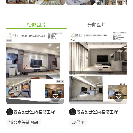
?溫馨提醒? 我知道在這平台太多訊息了，懇請撥一點時間了解我們
公司服務內容，會讓你們知道我們的用心跟別家就是不一樣歐? ?可
先丈量規劃平面圖與初估報價 設計師到府場刊丈量一趟3600元，
如有簽約可免費，感謝支持? ?住宅簡易報價 1.住宅設計費(平面,水
相似圖片
分類圖片
電,燈具,立面,繪製精細3D,材質,風格,提案) 1坪約4_6千一坪 2.工程
費用(坪) 新屋3_5萬/中古屋8_10萬 3.監工費用 約總工程10%-15%
(依照專案有所不同)(不含室裝申請) ?商業空間簡易報價 1.商業空間
設計費:依據空間主題複雜度評估設計費約一坪4500-6000元(要看
複雜度） 2.工程報價:一般商業空間管線都會重新配管，工程預算
抓ㄧ坪5-8萬起 3.監工費用 約總工程10%-15%(依照專案有所不同)
(不含室裝申請) 室內設計費用PRO360公佈費用
https://www.pro360.com.tw/price/interior_design ?溫馨提醒? 1.
懇請業主自己抓預算費用要合理，看到別家低於一般行情價要特別
注意 。 2.價格部份，我們的施工品質嚴格把關,價格會合理化公開
透明,不會為了消價讓品質扣分，一分錢一分貨很重要。 3.PRO360
為了保護業主公平交易紀錄，提供了聊天室（業主）只要回覆訊
息，我們就會被扣2_4千元(跟你們寫預算有差),真的覺得我們不錯
景泰設計室內裝修工程
景泰設計室內裝修工程
又不想我們被扣錢，你們也可以網路搜尋景泰設計就會看到我的網
辦公室設計資訊
現代風
頁了 4..如果看完以上敘述迫不及待想跟我們聯絡的話，歡迎諮詢 ?
設計與工程流程? 電話初步諮詢與預算,說明設計監工費>現場丈量,