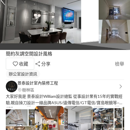
簡約灰調空間設計風格
收藏
分享
檢舉
辦公室設計資訊
景泰設計室內裝修工程
樹林區
大家好我是 景泰設計William設計總監 從事設計業有15年的實戰經
驗,親自操刀設計一線品牌ASUS/遠傳電信/GT電信/寶島眼鏡等~還
有住宅設計與施工,受業主肯定。 我們專為服務商業空間,住家設計
工程 歡迎諮詢??? 本公司有專業工程管理證照(認可證字號
40EB018596) 景泰設計室內裝修工程行jing_tai_design 網路官網.
臉書.賴官網都可找到我們 官網: https://www.jing-tai-design.com/