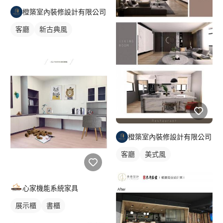
申請室內裝修許可證嗎？ A:一般住家可以詢問管委會，也可以上
橙築室內裝修設計有限公司
網查詢，商業空間基本上都需要申請,我們有代辦申請室裝,消防,建
築結構申請，標準規費費用住宅約6~8萬，商業空間8~10萬，消防
客廳
新古典風
許可證跟消防設備施工須另計報價此報價都是由業主付款，不包含
在工程內。 Q:為何要簽約呢？ A:保障雙方權益，避免爭議，遵循
合約內容項目有依據。 Q:付款方式 A:報價雙方議價完成後，付訂
金1成合約 工程約簽約訂金3成,油漆進場完成5成 驗收簽章1成。
Q:你們服務地區有那些? A:1.台北市:大安區 信義區 中山區 萬華區
2.新北市:新莊區 樹林區 永和區 中和區 板橋區 3.台中市:西區 北區
西屯區 4.桃園市桃園區
橙築室內裝修設計有限公司
客廳
美式風
心家機能系統家具
展示櫃
書櫃