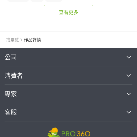
查看更多
找靈感
作品詳情
繼續完成
公司
關於我們
消費者
找專家(0)
買服務(0)
媒體報導
買服務
專家
部落格
如何使用PRO360
加入我們
案件中心
客服
熱門服務
投資人關係
成為專家
所有服務
客服中心
合作提案
如何接案