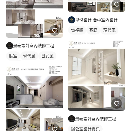
圖>進行初估報價>完成設計約付款。 2.工程程序>現場丈量>需求
溝通>繪製平面配置圖>確認初估報價簽約>再次繪製平面確認施工
圖>安排進度表>進行施工>完工確認。(單純只有繪製施工圖，一
皇悅設計-台中室內設計.綠裝修.工程
般收費標準佔總工程費約5-8％費用)(依照專案有所不同) Q:這麼樣
電視牆
客廳
現代風
跟設計師溝通,我想要的風格與需求呢？ A:可以收集一些喜歡的空
間照片或是影片,寫下你想要的空間氛圍,喜歡的飯店或是不喜歡的
事物,還有多跟家庭成員溝通收納等問題,收集好給設計師參考,大大
景泰設計室內裝修工程
提升設計師規劃理想的空間歐，多溝通讓設計師多了解你們，對未
臥室
現代風
日式風
來順利執行案子非常有幫助。 Q:為什麼要監工費與工程管理證照
A:本公司有具備專業工程管理施工證照人員,執行工程時要有經驗
簡約風
豐富的工務掌握工程進度與廠商協調及工程管理，讓整個工程順利
完成收尾，幫客戶把關施工品質非常重要的角色,監工費一般收費
標準佔總工程費10~15％費用。(包含繪製施工圖與系統套圖)。 Q:
工程是給設計師,還是我自己發包呢？ A:自己發包也可以,不過你要
花很多時間,很多工班做不出你的預期,導致修改追加糾紛等問題,如
果交給設計師當然省去很多問題可以控制預算,施工品質把關,還有
售後服務雖然費用上貴一些,這麼算都划算歐。 Q:設計公司繪圖估
價要多久時間呢？ A:從丈量到第一次平面配置約7個工作天，確認
景泰設計室內裝修工程
平面圖後估價預計14個工作天。 Q:施工時間大約多久？ A:一般住
宅30坪約45個工作天，商業空間30坪約60個工作天。 Q:我自己搞
辦公室設計資訊