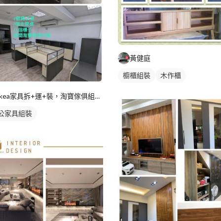
黃健庭
櫥櫃組裝
木作櫃
ikea家具拆+運+裝，淘寶傢俱組裝，家具維修
公家具組裝