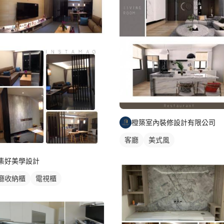
橙築室內裝修設計有限公司
客廳
美式風
集好美學設計
廳收納櫃
電視櫃