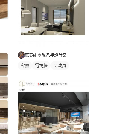
蘇泰維團隊承接設計案
客廳
電視牆
北歐風