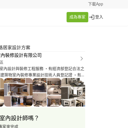
下載App
成為專家
登入
格居家設計方案
室內裝修設計有限公司
區
室內設計與裝修工程服務 ‧有經濟部登記合法之
有建築物室內裝修專業設計技術人員登記證 ‧有建
專業施工技術人員登記證 ‧有內政部營建署核發
裝修業登記證 ‧自有工班：水電/泥做/拆除/防
從業十年以上設計師團隊設計規劃您對於空間的夢
代/工業/古典/奢華，風格豐富 ‧小坪數空間至獨
例可參考 ‧更多作品請參考官網或粉絲團 ‧面對
了解需求 ‧服務範圍：桃園、雙北、新竹
室內設計師嗎？
專家來完成