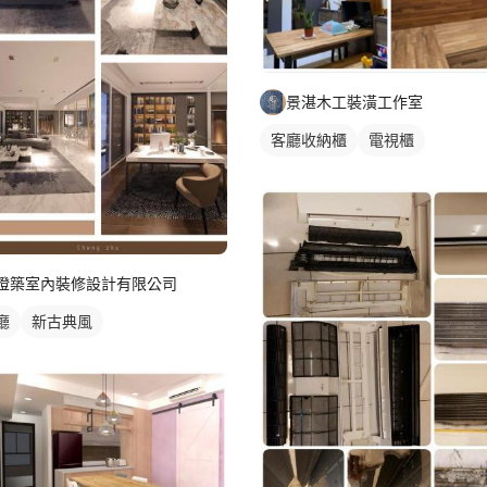
景湛木工裝潢工作室
客廳收納櫃
電視櫃
橙築室內裝修設計有限公司
廳
新古典風