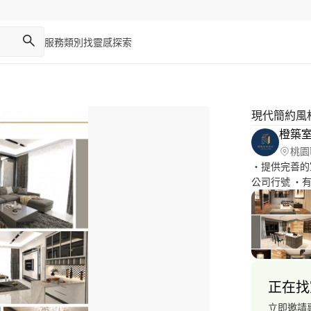
服務類別
找靈感
探索
現代簡約風
橙築
桃園
‧提供完善的
公司行號 ‧
築物室內裝修
之建築物室內
水/油漆 ‧
想 ‧北歐/現
棟別墅皆有案
面對談更精確
正在找
立即邀請