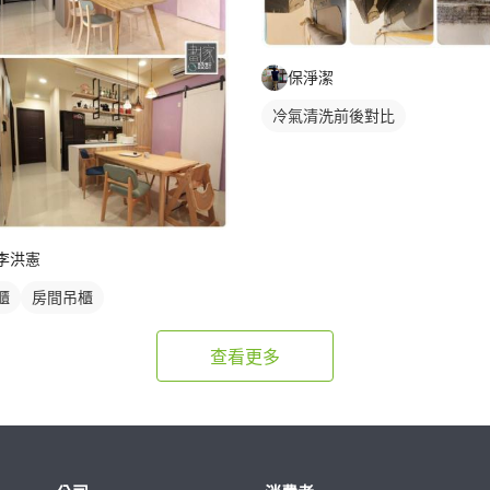
保淨潔
冷氣清洗前後對比
李洪憲
櫃
房間吊櫃
查看更多