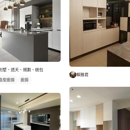
別墅、透天、規劃、統包
賴雅君
島型廚房
廚房