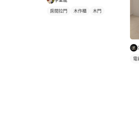
房間拉門
木作櫃
木門
房間門
電
ㄇ