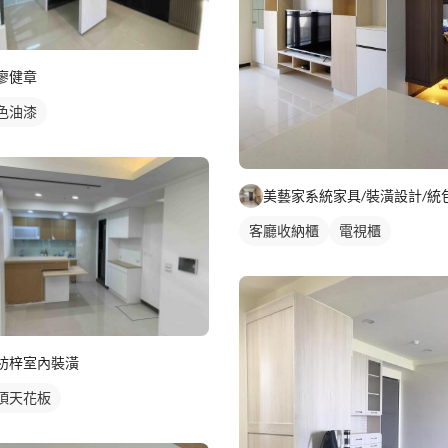
廖健章
色油漆
客廳收納櫃
電視櫃
枋梓室內裝潢
頂天花板