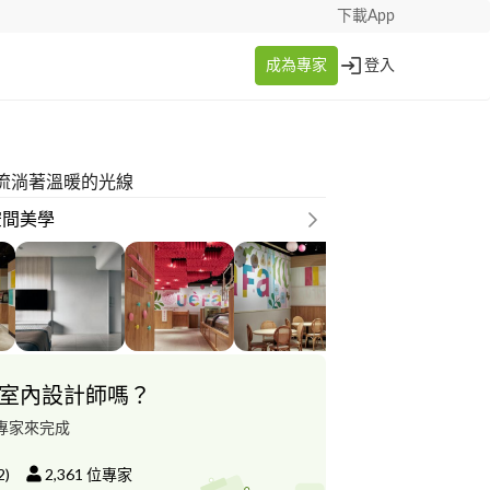
下載App
成為專家
登入
流淌著溫暖的光線
空間美學
室內設計師嗎？
專家來完成
2
)
2,361
位專家