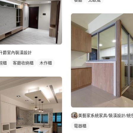
升爵室內裝潢設計
視櫃
客廳收納櫃
木作櫃
櫃木門
電器櫃