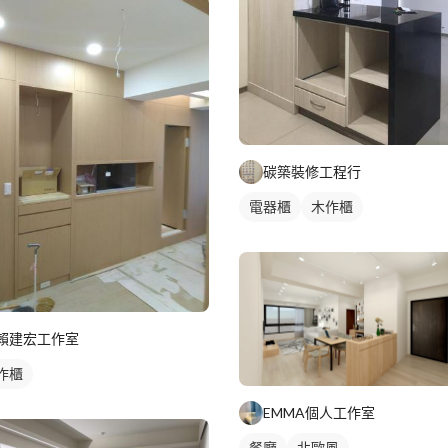
碳築裝修工程行
電器櫃
木作櫃
賴建宏工作室
作櫃
EMMA個人工作室
餐廳
北歐風