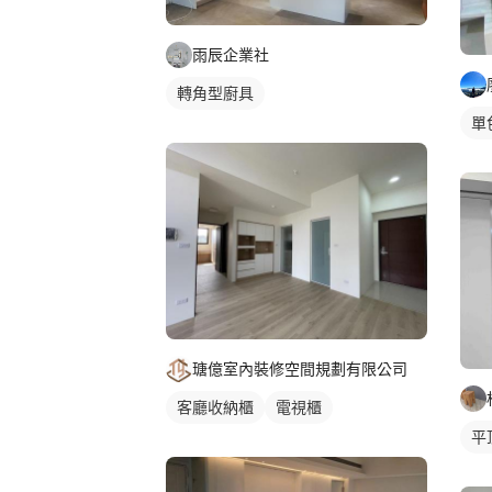
雨辰企業社
轉角型廚具
單
瑭億室內裝修空間規劃有限公司
客廳收納櫃
電視櫃
平