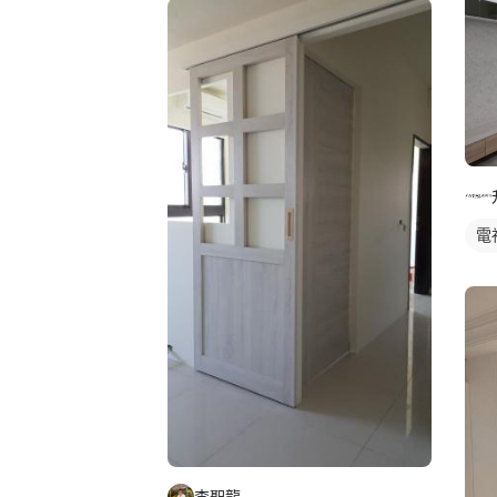
電
櫥
李聖龍