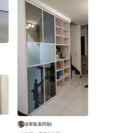
品宥裝潢(阿助)