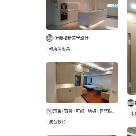
Kit櫥櫃新美學設計
轉角型廚具
璟榮/ 窗簾 | 壁紙 | 地板 | 建築貼膜 |
木
波音軟片