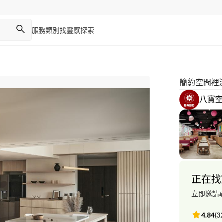
服務類別
找靈感
探索
簡約空間裡
八寶
正在找
立即邀請
4.84
(
3