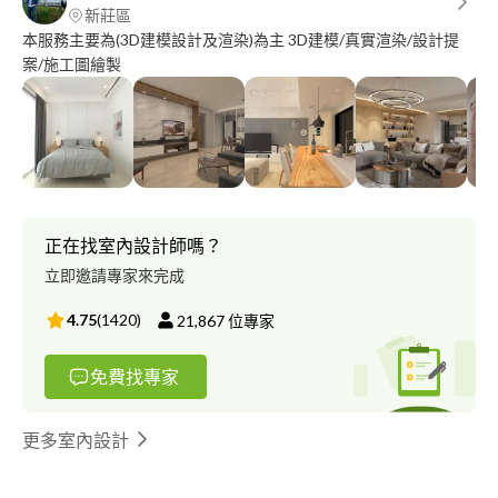
新莊區
本服務主要為(3D建模設計及渲染)為主 3D建模/真實渲染/設計提
案/施工圖繪製
正在找室內設計師嗎？
立即邀請專家來完成
4.75
(
1420
)
21,867
位專家
免費找專家
更多室內設計