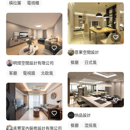
橫拉簾
電視櫃
客廳天花板
紗簾
意果空間設計
餐廳
日式風
明煜空間設計有限公司
客廳
電視牆
北歐風
恦品設計
餐廳
混搭風
承豐室內裝修設計有限公司