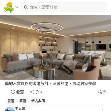
簡約木質風格的客廳設計，溫暖舒適，展現居家美學
收藏
分享
檢舉
餐廳
客廳
新古典風
李思璌