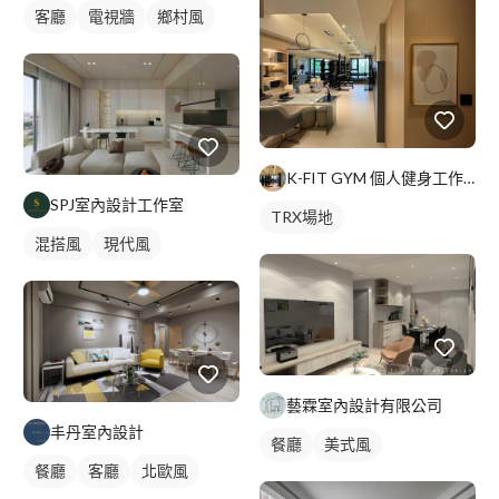
客廳
電視牆
鄉村風
K-FIT GYM 個人健身工作室｜預約制
SPJ室內設計工作室
TRX場地
混搭風
現代風
藝霖室內設計有限公司
丰丹室內設計
餐廳
美式風
餐廳
客廳
北歐風