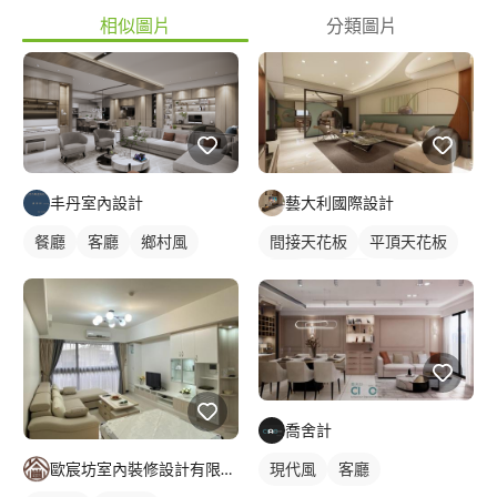
相似圖片
分類圖片
丰丹室內設計
藝大利國際設計
餐廳
客廳
鄉村風
間接天花板
平頂天花板
客廳
電視牆
混搭風
喬舍計
現代風
客廳
歐宸坊室內裝修設計有限公司