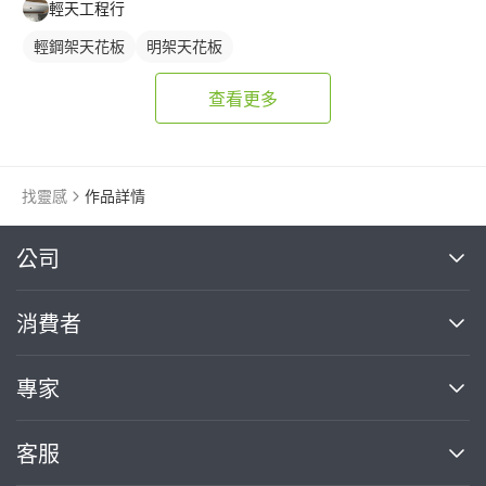
輕天工程行
輕鋼架天花板
明架天花板
查看更多
找靈感
作品詳情
繼續完成
公司
關於我們
消費者
找專家(0)
買服務(0)
媒體報導
買服務
專家
部落格
如何使用PRO360
加入我們
案件中心
客服
熱門服務
投資人關係
成為專家