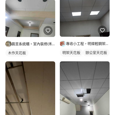
專收小工程，明燦輕鋼架， 隔間，天花板，維修，開孔，專作小坪
晨昱系統櫃。室內裝修(禾旭）
明架天花板
辦公室天花板
木作天花板
輕鋼架天花板