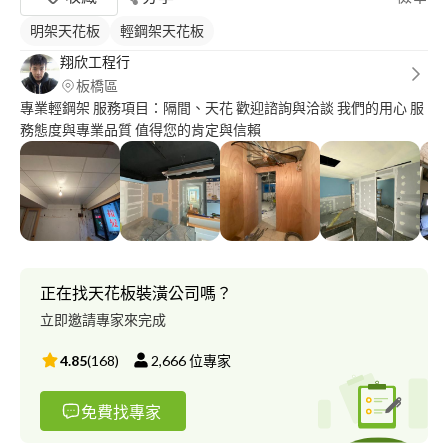
明架天花板
輕鋼架天花板
翔欣工程行
板橋區
專業輕鋼架 服務項目：隔間、天花 歡迎諮詢與洽談 我們的用心 服
務態度與專業品質 值得您的肯定與信賴
正在找天花板裝潢公司嗎？
立即邀請專家來完成
4.85
(
168
)
2,666
位專家
免費找專家