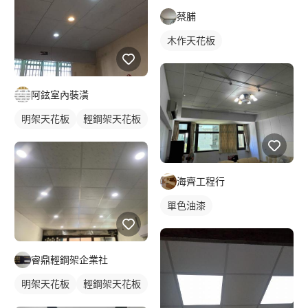
蔡脯
木作天花板
阿鉉室內裝潢
明架天花板
輕鋼架天花板
海齊工程行
單色油漆
睿鼎輕鋼架企業社
明架天花板
輕鋼架天花板