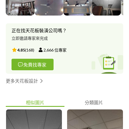
理。 油漆工程： 居家綠建材油漆、 新木作裝潢噴漆、 外牆防水隔
熱漆、 輕隔間批土刷漆、 鐵皮防鏽彩鋼漆、 舊屋翻新彩妝漆
正在找天花板裝潢公司嗎？
立即邀請專家來完成
4.85
(
168
)
2,666
位專家
免費找專家
更多天花板設計
相似圖片
分類圖片