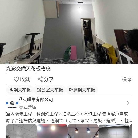
光影交織天花板格紋
收藏
分享
檢舉
明架天花板
辦公室天花板
輕鋼架天花板
鼎東曜業有限公司
左營區
室內裝修工程、輕鋼架工程，油漆工程，木作工程 依照客戶需求
給予合適評估與建議。 輕鋼架（明架、暗架、層板、造型）、 輕
隔間（乾式、溼式、管道隔間）、 水電工程、鐵皮屋、油漆工
程、塑膠地板、踢腳板、房屋修繕大小工程統包、建築廢棄物處