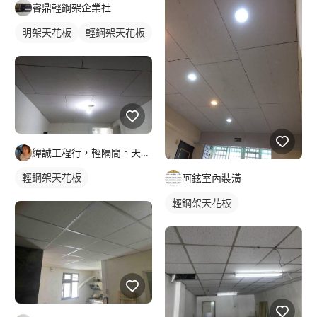
睿鼎輕鋼架企業社
明架天花板
輕鋼架天花板
緯誠工程行，輕隔間。天花。防火建材居家隔間，天花
輕鋼架天花板
阿鉉室內裝潢
輕鋼架天花板