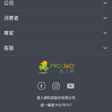
繼續完成
公司
關於我們
消費者
找專家(0)
買服務(0)
媒體報導
買服務
專家
部落格
如何使用PRO360
加入我們
案件中心
客服
熱門服務
投資人關係
成為專家
所有服務
客服中心
合作提案
如何接案
價格行情
使用條款
聯絡我們
專家指南
專家目錄
信任與保障
推廣服務
在地專家推薦
隱私權政策
卓越專家
達人網科技股份有限公司
關鍵字搜尋
公告
特約專家
統一編號:90378737
專業知識