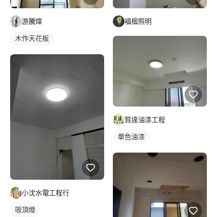
游騰煒
福楹照明
木作天花板
賀達油漆工程
單色油漆
小沈水電工程行
吸頂燈