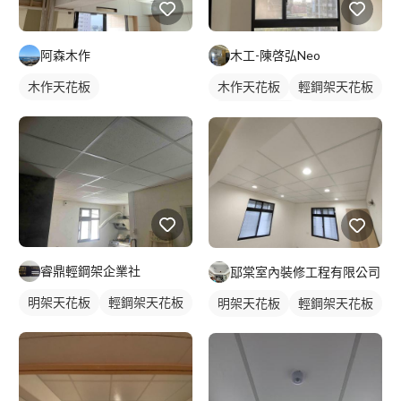
阿森木作
木工-陳啓弘Neo
木作天花板
木作天花板
輕鋼架天花板
完全遮光捲簾
透光捲簾
睿鼎輕鋼架企業社
邷棠室內裝修工程有限公司
明架天花板
輕鋼架天花板
明架天花板
輕鋼架天花板