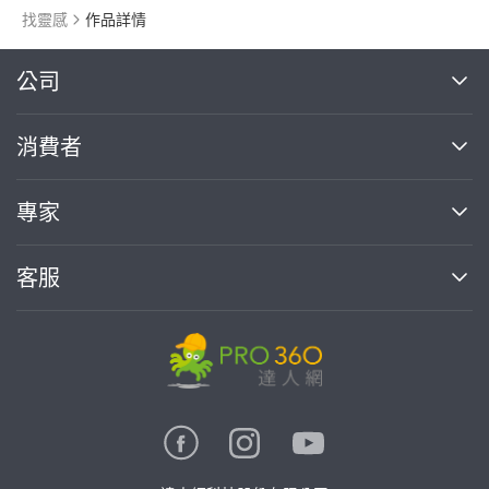
找靈感
作品詳情
繼續完成
公司
關於我們
消費者
找專家(0)
買服務(0)
媒體報導
買服務
專家
部落格
如何使用PRO360
加入我們
案件中心
客服
熱門服務
投資人關係
成為專家
所有服務
客服中心
合作提案
如何接案
價格行情
使用條款
聯絡我們
專家指南
專家目錄
信任與保障
推廣服務
在地專家推薦
隱私權政策
卓越專家