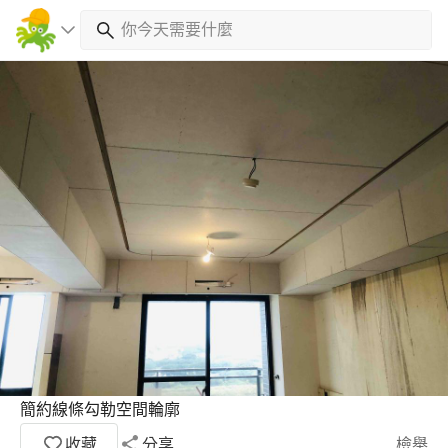
簡約線條勾勒空間輪廓
收藏
分享
檢舉