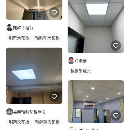
翔欣工程行
明架天花板
輕鋼架天花板
木作天花板
江浚豪
輕鋼架燈具
喜樂輕鋼架輕隔間
明架天花板
輕鋼架天花板