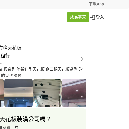
下載App
成為專家
登入
方格天花板
工程行
區
花板系列 暗架造型天花板 企口鋁天花板系列 矽
板 防火輕隔間
天花板裝潢公司嗎？
專家來完成