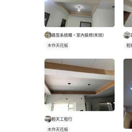
晨昱系統櫃。室內裝修(禾旭）
木作天花板
輕
輕天工程行
木作天花板