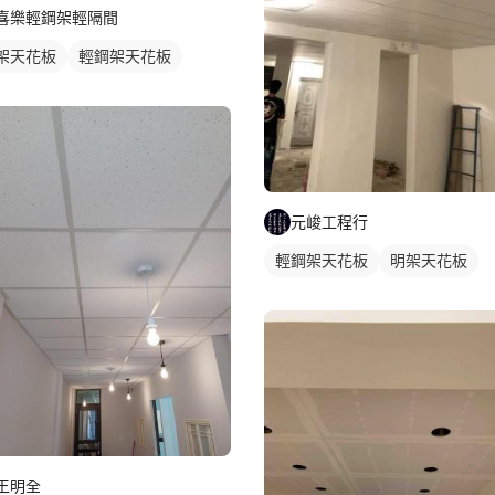
喜樂輕鋼架輕隔間
架天花板
輕鋼架天花板
元峻工程行
輕鋼架天花板
明架天花板
王明全