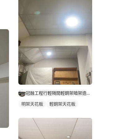
冠融工程行輕隔間輕鋼架暗架造型天花
明架天花板
輕鋼架天花板