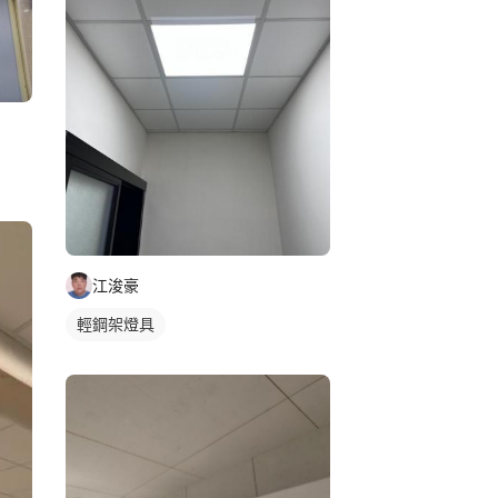
江浚豪
輕鋼架燈具