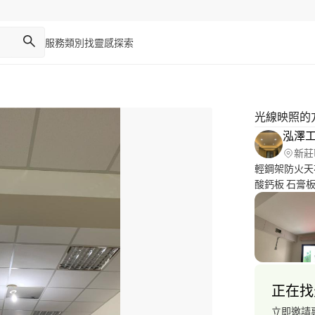
服務類別
找靈感
探索
光線映照的
泓澤
新莊
輕鋼架防火天
酸鈣板 石膏
正在找
立即邀請