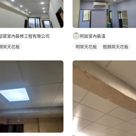
邷棠室內裝修工程有限公司
阿鉉室內裝潢
鋼架天花板
明架天花板
輕鋼架天花板