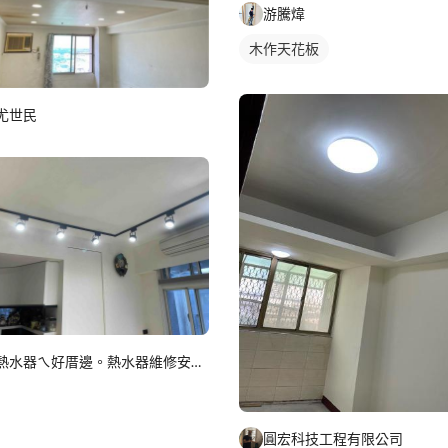
游騰煒
木作天花板
尤世民
熱水器ㄟ好厝邊。熱水器維修安裝瓦斯器具
圓宏科技工程有限公司