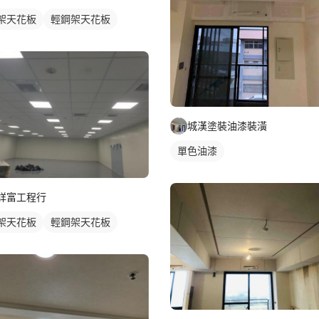
架天花板
輕鋼架天花板
城漢塗裝油漆裝潢
單色油漆
詳富工程行
架天花板
輕鋼架天花板