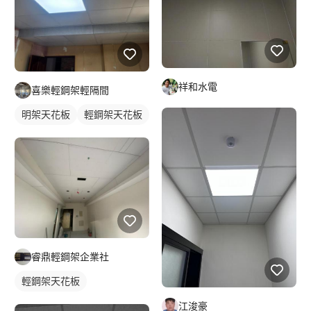
祥和水電
喜樂輕鋼架輕隔間
明架天花板
輕鋼架天花板
睿鼎輕鋼架企業社
輕鋼架天花板
江浚豪