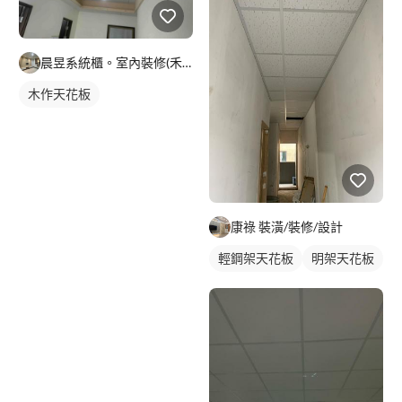
晨昱系統櫃。室內裝修(禾旭）
木作天花板
康祿 裝潢/裝修/設計
輕鋼架天花板
明架天花板