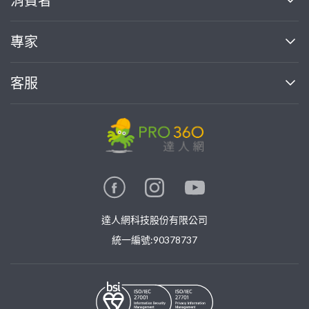
消費者
找專家(0)
買服務(0)
媒體報導
買服務
專家
部落格
如何使用PRO360
加入我們
案件中心
客服
熱門服務
投資人關係
成為專家
所有服務
客服中心
合作提案
如何接案
價格行情
使用條款
聯絡我們
專家指南
專家目錄
信任與保障
推廣服務
在地專家推薦
隱私權政策
卓越專家
達人網科技股份有限公司
關鍵字搜尋
公告
特約專家
統一編號:90378737
專業知識
勞健保專區
問專家
新手攻略