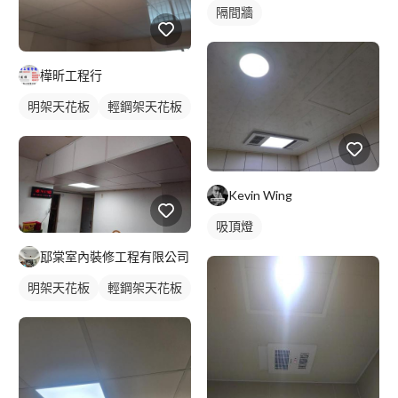
隔間牆
樺昕工程行
明架天花板
輕鋼架天花板
Kevin Wing
吸頂燈
邷棠室內裝修工程有限公司
明架天花板
輕鋼架天花板