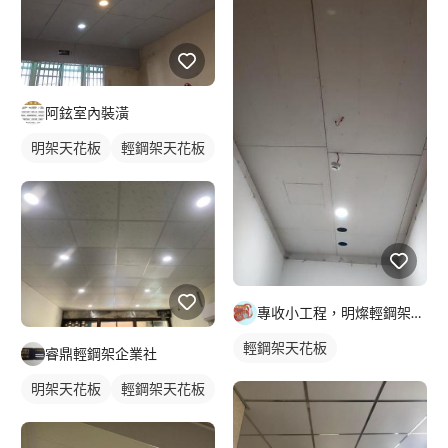
阿鉉室內裝潢
明架天花板
輕鋼架天花板
專收小工程，明燦輕鋼架， 隔間，天花板，維修，開孔，專作小坪
輕鋼架天花板
睿鼎輕鋼架企業社
明架天花板
輕鋼架天花板