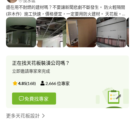
淡水區
還在用不耐燃的建材嗎？不要讓新聞悲劇不斷發生。 防火輕隔間
(非木作）施工快速，價格便宜，一定要用防火建材。 天花板。明
架。暗架。矽酸鈣板。石膏板。防火隔間鐵料。實木門組。維修
孔。隔間天花修補。 價錢服務工道，以現場狀況給客戶提供使用
材料，施工建議。達到客戶想要成果。到府免費估價。個人自營非
統包。
正在找天花板裝潢公司嗎？
立即邀請專家來完成
4.85
(
168
)
2,666
位專家
免費找專家
更多天花板設計