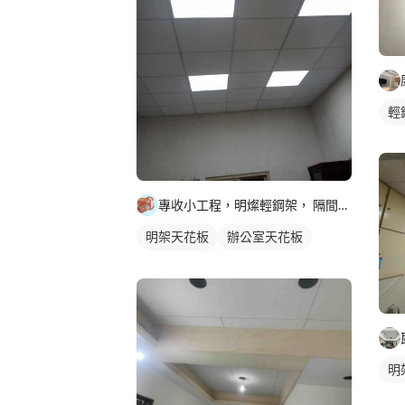
輕
專收小工程，明燦輕鋼架， 隔間，天花板，維修，開孔，專作小坪
明架天花板
辦公室天花板
輕鋼架天花板
明