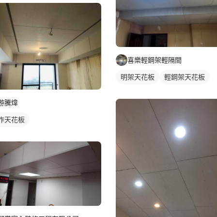
喜樂輕鋼架輕隔間
明架天花板
輕鋼架天花板
游騰煒
作天花板