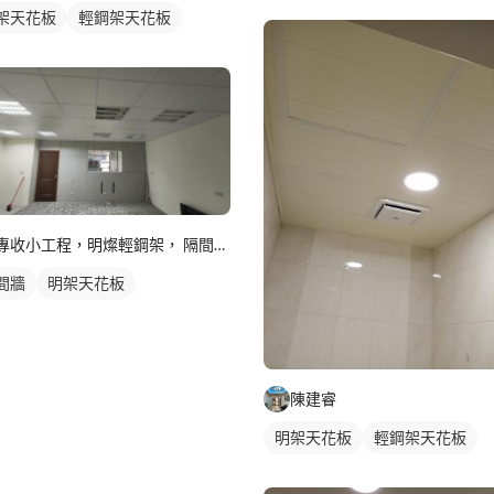
架天花板
輕鋼架天花板
專收小工程，明燦輕鋼架， 隔間，天花板，維修，開孔，專作小坪
間牆
明架天花板
陳建睿
明架天花板
輕鋼架天花板