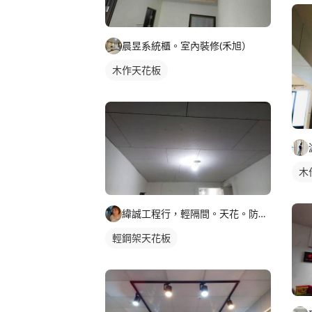
晨昱系統櫃。室內裝修(禾旭）
木作天花板
木
緯誠工程行，輕隔間。天花。防火建材居家隔間，天花
輕鋼架天花板