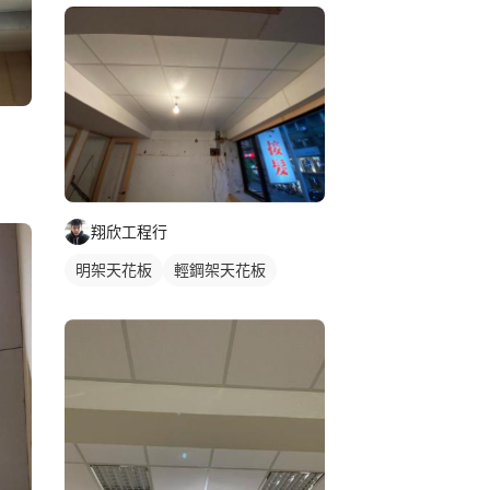
翔欣工程行
明架天花板
輕鋼架天花板