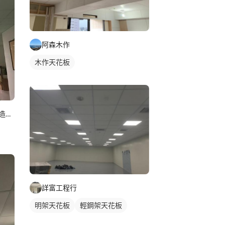
阿森木作
木作天花板
冠融工程行輕隔間輕鋼架暗架造型天花
詳富工程行
明架天花板
輕鋼架天花板