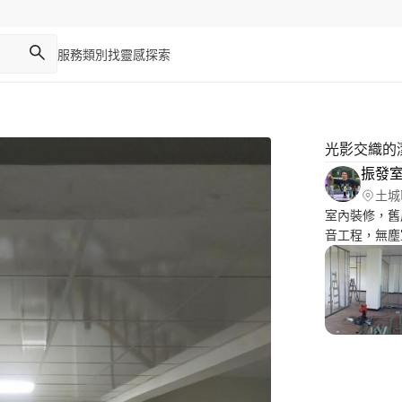
服務類別
找靈感
探索
光影交織的
振發
土城
室內裝修，舊
音工程，無塵
營，免費丈量