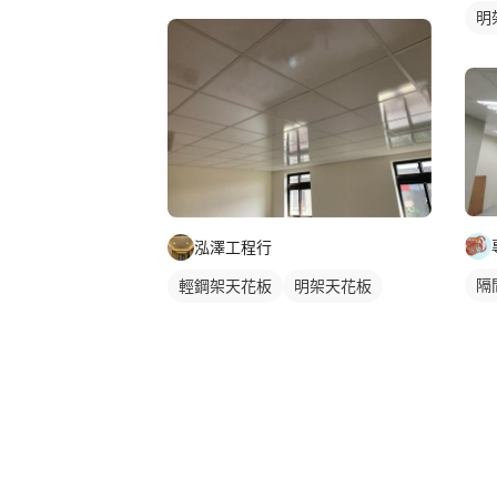
明
泓澤工程行
隔
輕鋼架天花板
明架天花板