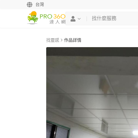
台灣
找靈感
作品詳情