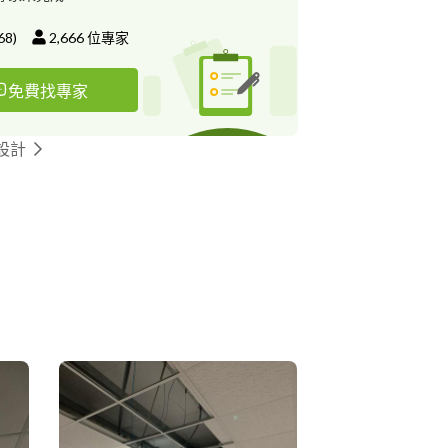
68
)
2,666
位專家
免費找專家
設計