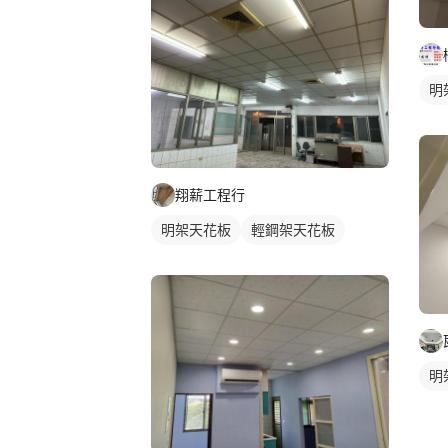
明
翔薪工程行
明架天花板
輕鋼架天花板
明