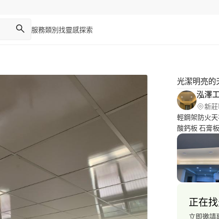
服務類別
找靈感
探索
光潔明亮的
泓澤
新莊
輕鋼架防火天
酸鈣板 石膏
正在找
立即邀請