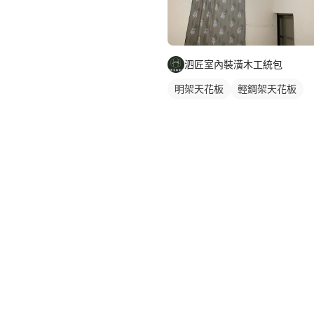
泗匠室內裝潢木工統包
明架天花板
輕鋼架天花板