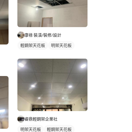
康祿 裝潢/裝修/設計
輕鋼架天花板
明架天花板
睿鼎輕鋼架企業社
明架天花板
輕鋼架天花板