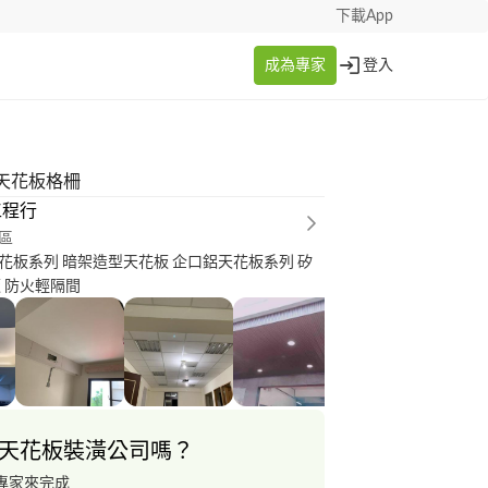
下載App
成為專家
登入
天花板格柵
工程行
區
花板系列 暗架造型天花板 企口鋁天花板系列 矽
板 防火輕隔間
天花板裝潢公司嗎？
專家來完成