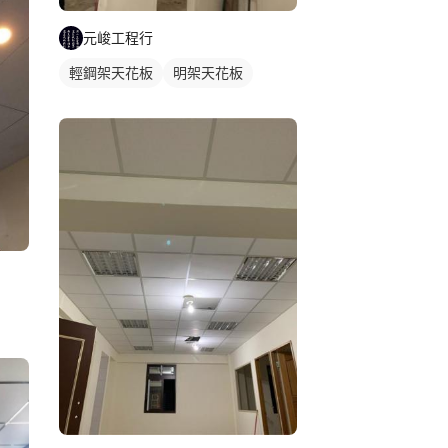
元峻工程行
輕鋼架天花板
明架天花板