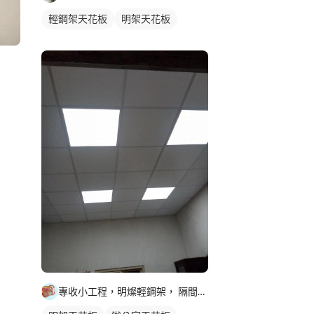
輕鋼架天花板
明架天花板
專收小工程，明燦輕鋼架， 隔間，天花板，維修，開孔，專作小坪