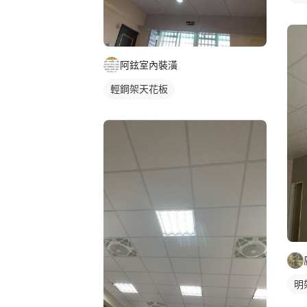
阿鉉室內裝潢
輕鋼架天花板
明