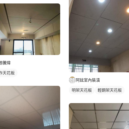
游騰煒
作天花板
阿鉉室內裝潢
明架天花板
輕鋼架天花板