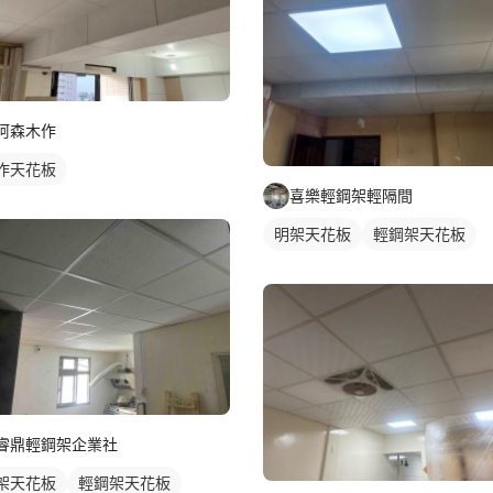
阿森木作
作天花板
喜樂輕鋼架輕隔間
明架天花板
輕鋼架天花板
睿鼎輕鋼架企業社
架天花板
輕鋼架天花板