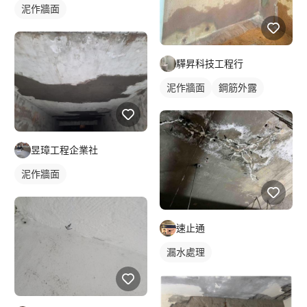
泥作牆面
驊昇科技工程行
泥作牆面
鋼筋外露
昱璋工程企業社
泥作牆面
速止通
漏水處理