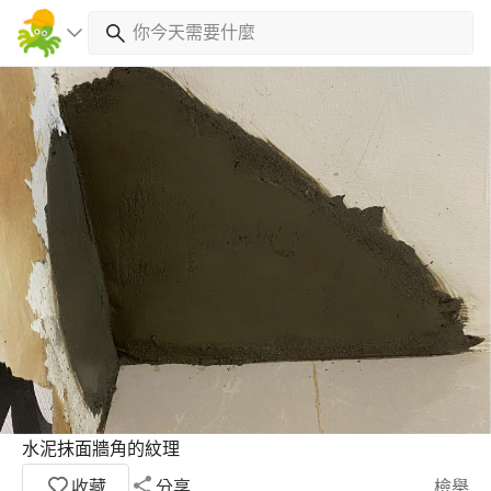
水泥抹面牆角的紋理
收藏
分享
檢舉