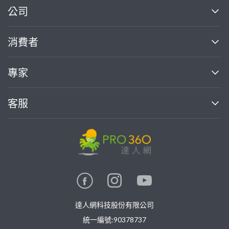
繼續完成
公司
關於我們
消費者
找專家(0)
買服務(0)
媒體報導
買服務
專家
部落格
如何使用PRO360
加入我們
案件中心
客服
熱門服務
投資人關係
成為專家
所有服務
客服中心
合作提案
如何接案
價格行情
使用條款
聯絡我們
專家指南
專家目錄
信任與保障
推廣服務
在地專家推薦
隱私權政策
卓越專家
達人網科技股份有限公司
關鍵字搜尋
公告
特約專家
統一編號:90378737