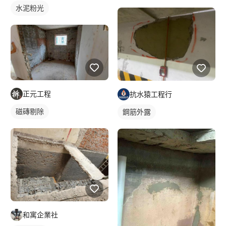
水泥粉光
正元工程
抗水猿工程行
磁磚剔除
鋼筋外露
和寓企業社