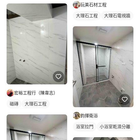
玩美石材工程
大理石工程
大理石電視牆
大理石牆
石材牆面/電視牆
宏裕工程行（陳韋志）
磁磚
大理石工程
磁磚地板
鈞揮衛浴
浴室拉門
小浴室乾濕分離
淋浴拉門