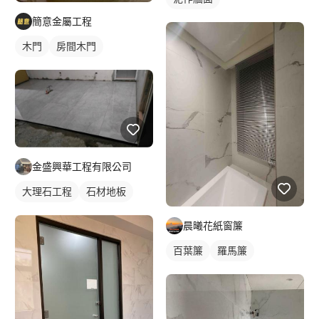
簡意金屬工程
木門
房間木門
金盛興華工程有限公司
大理石工程
石材地板
晨曦花紙窗簾
百葉簾
羅馬簾