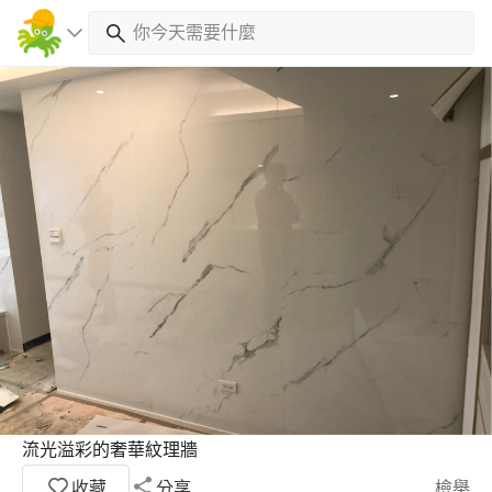
流光溢彩的奢華紋理牆
收藏
分享
檢舉