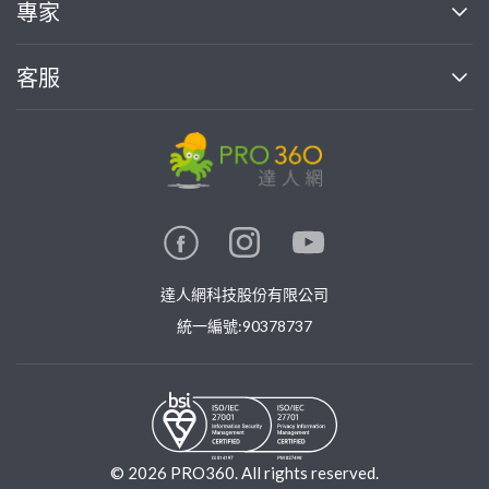
專家
部落格
如何使用PRO360
加入我們
案件中心
客服
熱門服務
投資人關係
成為專家
所有服務
客服中心
合作提案
如何接案
價格行情
使用條款
聯絡我們
專家指南
專家目錄
信任與保障
推廣服務
在地專家推薦
隱私權政策
卓越專家
達人網科技股份有限公司
關鍵字搜尋
公告
特約專家
統一編號:90378737
專業知識
勞健保專區
問專家
新手攻略
©
2026
PRO360. All rights reserved.