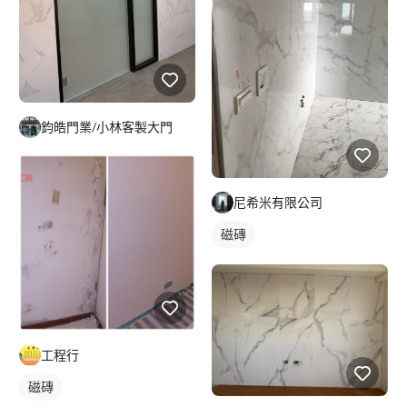
鈞皓門業/小林客製大門
尼希米有限公司
磁磚
工程行
磁磚