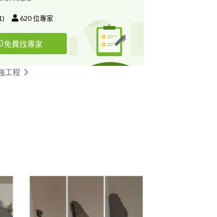
1
)
620
位專家
免費找專家
強工程