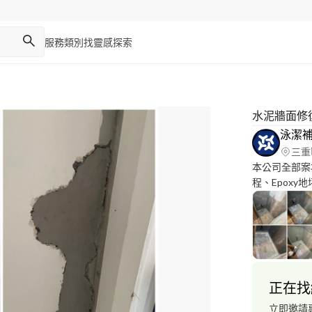
服務類別
找靈感
探索
水泥牆面修
泳潔
三重
本公司全部案
程、Epox
正在找
立即邀請