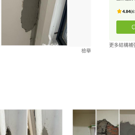
4.84
(
6
更多結構補
檢舉