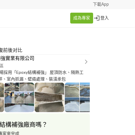
下載App
成為專家
登入
復前後对比
補強實業有限公司
區
場採用「Epoxy結構補強」 屋頂防水、隔熱工
y地坪、室內抓漏、壁癌處理、裝潢承包
結構補強廠商嗎？
專家來完成