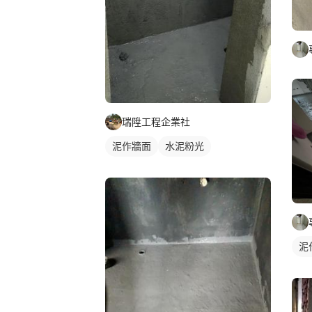
瑞陞工程企業社
泥作牆面
水泥粉光
泥