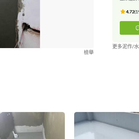
4.72
(
1
更多泥作/
檢舉