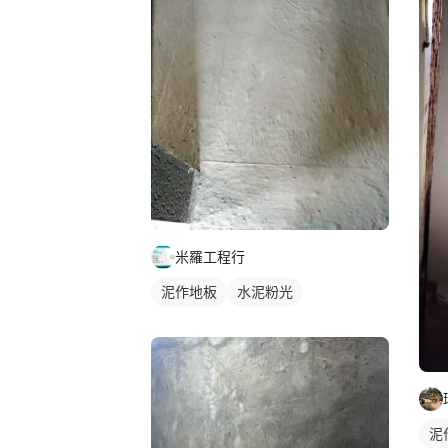
米羅工程行
泥作地板
水泥粉光
泥