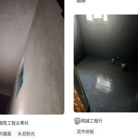
磁磚
桓誠工程行
瑞陞工程企業社
泥作地板
作牆面
水泥粉光