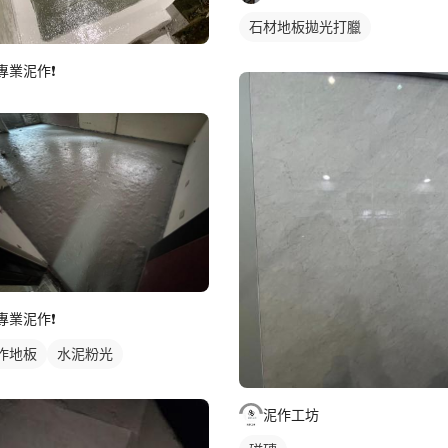
石材地板拋光打臘
專業泥作❗️
專業泥作❗️
作地板
水泥粉光
泥作工坊