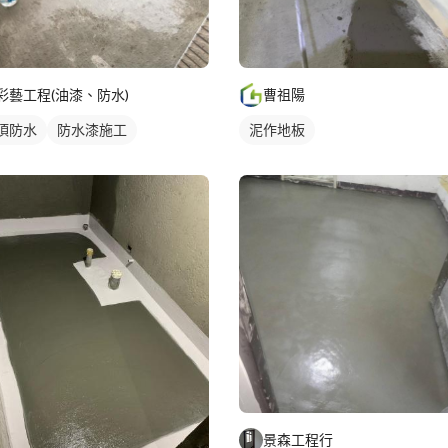
彩藝工程(油漆、防水)
曹祖陽
頂防水
防水漆施工
泥作地板
景森工程行