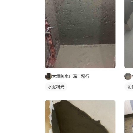
大堰防水止漏工程行
水泥粉光
泥