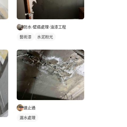
防水-壁癌處理-油漆工程
藝術漆
水泥粉光
速止通
漏水處理