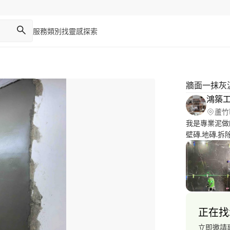
服務類別
找靈感
探索
牆面一抹灰
鴻築
蘆竹
我是專業泥做
壁磚.地磚.
翻修，大小工
正在找
立即邀請