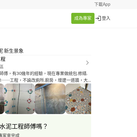
下載App
成為專家
登入
泥 新生景象
工程
區
師傅，有30幾年的經驗，現在專業做統包.修繕.
拆除⋯⋯工程，不論改廁所.廚房，增建一道牆，大
程，我們都很樂意為您服務哦
水泥工程師傅嗎？
專家來完成