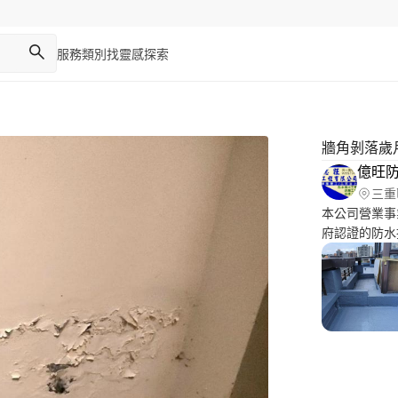
服務類別
找靈感
探索
牆角剝落歲
億旺
三重
本公司營業事
府認證的防水
商品、核心技
得無專業施工
司營業項目內已
工程行和企業
致所衍生出來
商業司、認定的
作前先勘查地
家具裝潢包覆