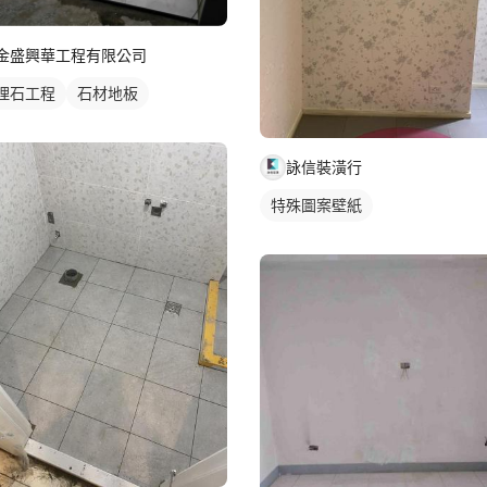
金盛興華工程有限公司
理石工程
石材地板
詠信裝潢行
特殊圖案壁紙