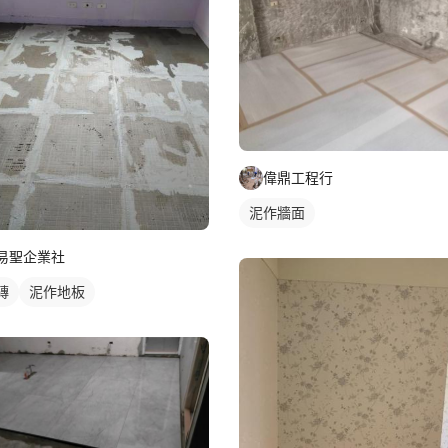
偉鼎工程行
泥作牆面
易聖企業社
磚
泥作地板