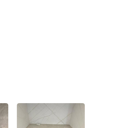
4.清除所有的壁癌或其他雜物。 5.滲水地方和壁
乾淨後做防水層等乾燥後補土。 6.等待乾燥後模除
 7.粉刷牆壁客戶喜歡的顏色去做調整、把房子處
。 8.施工完成要把所有的保護層、所施做地方打
戶有安心及保固。