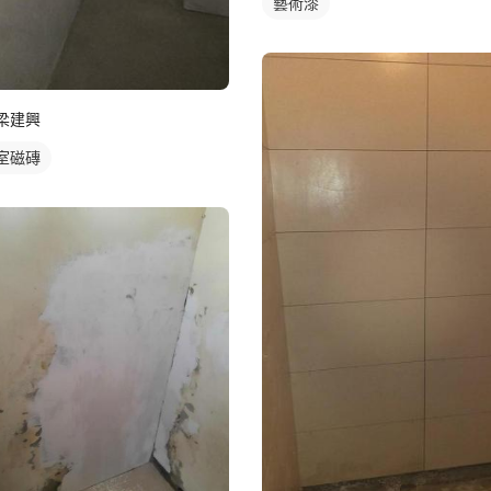
藝術漆
梁建興
室磁磚