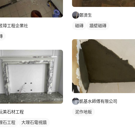
鄭濟生
磁磚
牆壁磁磚
昱璋工程企業社
磚
凱基水師傅有限公司
泥作地板
玩美石材工程
理石工程
大理石電視牆
材牆面/電視牆