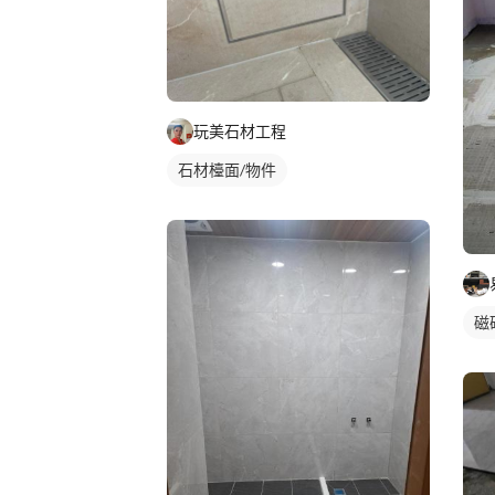
玩美石材工程
石材檯面/物件
磁