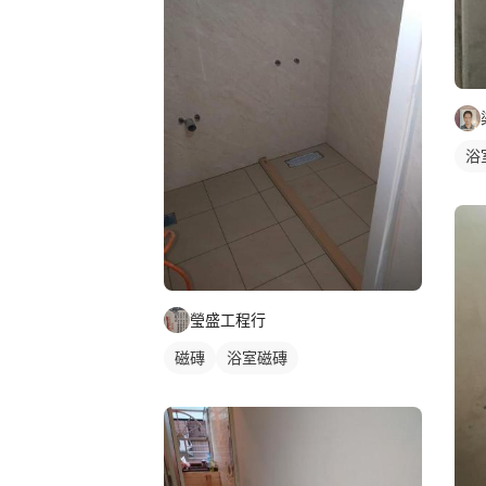
浴
瑩盛工程行
磁磚
浴室磁磚