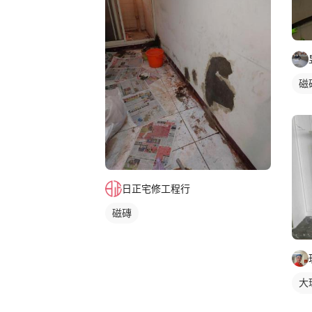
磁
日正宅修工程行
磁磚
大
石