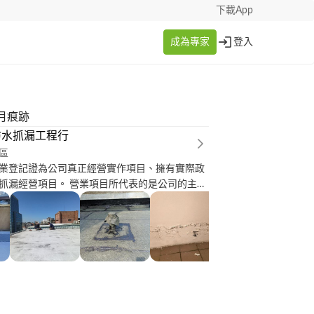
下載App
成為專家
登入
月痕跡
防水抓漏工程行
區
業登記證為公司真正經營實作項目、擁有實際政
抓漏經營項目。 營業項目所代表的是公司的主打
術給予過多無用附加的經營項目、只是更讓人覺
項目、本公司專業、專職、專責、的防水廠商公
含防水承攬工 (經濟部審查核准) 非一般(坊)間
社本公司。 無政府認定的防水營登經營項目、導
的工程糾紛裡見不鮮！以下為本公司經營經濟部
經營項目(各種.防水、抓漏、油漆業務)。 1.施
形、滲水地方要正確了解。 2.施作前先把所有的
好才不會讓粉塵滲透、保護好客戶的財產。 3.要