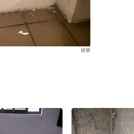
打油劑止漏針 
癌的方.清除
不平之地方。
理色澤致完美
掃乾淨、讓客
檢舉