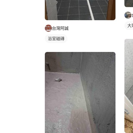
大
台灣阿誠
浴室磁磚