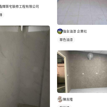
鑫輝築宅裝修工程有限公司
磚
強全油漆 企業社
單色油漆
陳吉隆