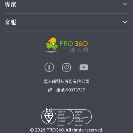
買服務
專家
部落格
如何使用PRO360
加入我們
案件中心
客服
熱門服務
投資人關係
成為專家
所有服務
客服中心
合作提案
如何接案
價格行情
使用條款
聯絡我們
專家指南
專家目錄
信任與保障
推廣服務
在地專家推薦
隱私權政策
卓越專家
達人網科技股份有限公司
關鍵字搜尋
公告
特約專家
統一編號:90378737
專業知識
勞健保專區
問專家
新手攻略
©
2026
PRO360. All rights reserved.