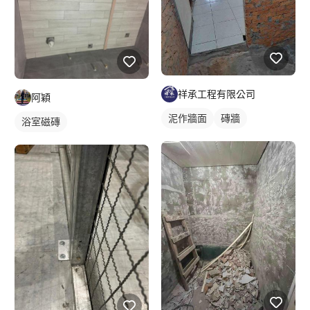
祥承工程有限公司
阿穎
泥作牆面
磚牆
浴室磁磚