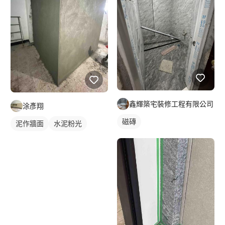
鑫輝築宅裝修工程有限公司
涂彥翔
磁磚
泥作牆面
水泥粉光