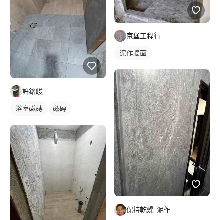
京堡工程行
泥作牆面
許銘峻
浴室磁磚
磁磚
保持乾燥_泥作