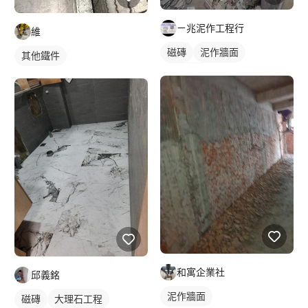
ㄧ兆泥作工程行
維
磁磚
泥作牆面
其他鐵件
磁磚剔除
和寓企業社
邱義銘
泥作牆面
磁磚
大理石工程