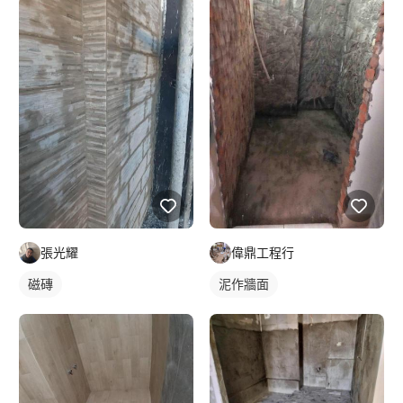
張光耀
偉鼎工程行
磁磚
泥作牆面