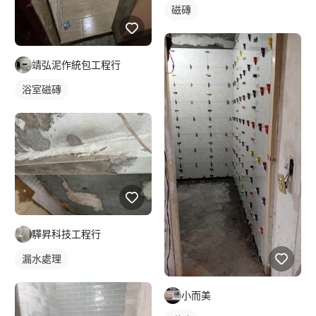
磁磚
靖弘泥作統包工程行
浴室磁磚
驊昇科技工程行
漏水處理
小而美