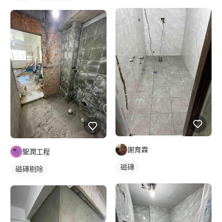
謝育霖
聖潤工程
磁磚
磁磚剔除