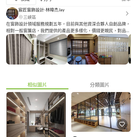
宸匠窗飾設計-林暐杰Jay
三峽區
在窗飾設計領域服務規劃五年，目前與其他資深合夥人自創品牌，
相對一般窗簾店，我們提供的產品更多樣化，價錢更親民，對品
質、技術更要求，各式客製化窗簾、壁紙、壁布、繃布、pvc地
磚、spc卡扣、海島型木地板、拉門等都有做到府免費丈量、設
計、安裝、看樣式，智能家電日漸普及，目前跟知名整合型不動產
線上賞屋 主推智能電動窗簾，任何窗型、案場皆可以給予專業建
議，其他類裝潢（木工、泥做、鋁門窗、系統櫃）皆有配合品質好
的業者，如果有需要也可以介紹給您，那本身都有進修色彩、室內
設計等裝潢相關的專業知識，各個案場都做過，例如豪宅、工廠、
辦公大樓、餐廳、學校、飯店、影廳等，所以可以放心交給我做，
相似圖片
分類圖片
價錢合理、專業服務！