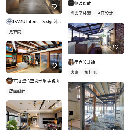
恦品設計
辦公室裝潢
店面設計
DAMU Interior Design沐空間設計
更衣間
室內設計師
客廳
鄉村風
宜冠 整合空間形象 事務所
店面設計