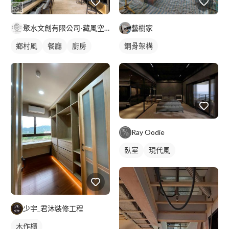
聚水文創有限公司-藏風空間設計
藝樹家
鄉村風
餐廳
廚房
鋼骨架構
Ray Oodie
臥室
現代風
少宇_君沐裝修工程
木作櫃