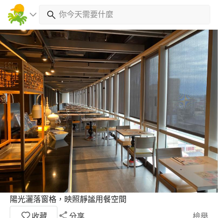
陽光灑落窗格，映照靜謐用餐空間
收藏
分享
檢舉