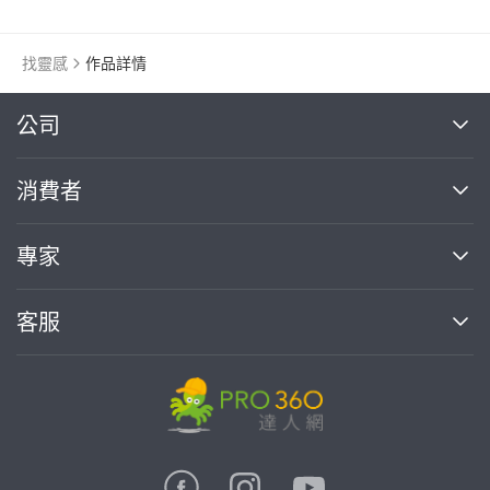
找靈感
作品詳情
繼續完成
公司
關於我們
消費者
找專家(0)
買服務(0)
媒體報導
買服務
專家
部落格
如何使用PRO360
加入我們
案件中心
客服
熱門服務
投資人關係
成為專家
所有服務
客服中心
合作提案
如何接案
價格行情
使用條款
聯絡我們
專家指南
專家目錄
信任與保障
推廣服務