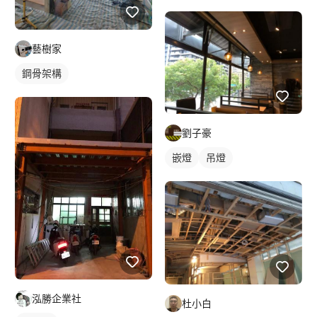
藝樹家
鋼骨架構
劉子豪
嵌燈
吊燈
泓勝企業社
杜小白