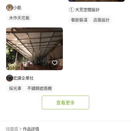
小凱
大芫空間設計
木作天花板
餐飲裝潢
店面設計
宏譯企業社
採光罩
不鏽鋼遮雨棚
鋁採光罩
門前採光罩
查看更多
找靈感
作品詳情