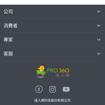
繼續完成
公司
關於我們
消費者
找專家(0)
買服務(0)
媒體報導
買服務
專家
部落格
如何使用PRO360
加入我們
案件中心
客服
熱門服務
投資人關係
成為專家
所有服務
客服中心
合作提案
如何接案
價格行情
使用條款
聯絡我們
專家指南
專家目錄
信任與保障
推廣服務
在地專家推薦
隱私權政策
卓越專家
達人網科技股份有限公司
關鍵字搜尋
公告