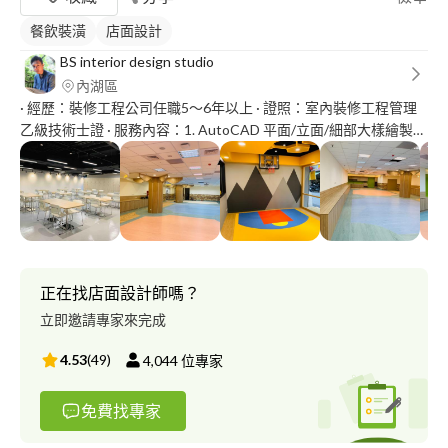
餐飲裝潢
店面設計
BS interior design studio
內湖區
· 經歷：裝修工程公司任職5～6年以上 · 證照：室內裝修工程管理
乙級技術士證 · 服務內容：1. AutoCAD 平面/立面/細部大樣繪製
（整套圖說)2. 現場丈量3. 統包工程（含現場監工）4. 單一造型物
件設計繪圖（如櫃體）
正在找店面設計師嗎？
立即邀請專家來完成
4.53
(
49
)
4,044
位專家
免費找專家