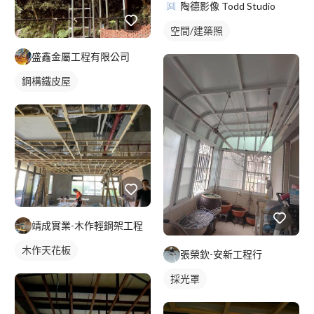
陶德影像 Todd Studio
空間/建築照
盛鑫金屬工程有限公司
鋼構鐵皮屋
靖成實業-木作輕鋼架工程
木作天花板
張榮欽-安新工程行
採光罩