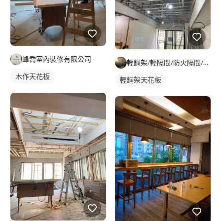
峰喬室內裝修有限公司
輕鋼架/輕隔間/防火隔間/造型天花/自工價廉
木作天花板
輕鋼架天花板