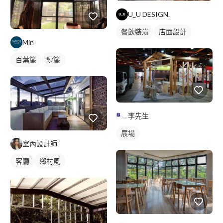
U_U DESIGN.
餐飲裝潢
店面設計
Min
百葉簾
紗簾
李先生
展場
室內設計師
客廳
鄉村風