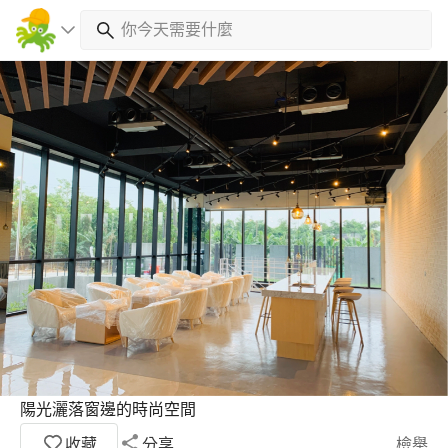
陽光灑落窗邊的時尚空間
收藏
分享
檢舉