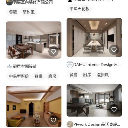
羽宸室內裝修有限公司
平頂天花板
餐廳
簡約風
DAMU Interior Design沐空間設計
靚居空間設計
餐廳
廚房
混搭風
中島型廚房
餐廳
廚房
PFwork Design 品沃克設計 l 工程 安信建築經理屢約保證