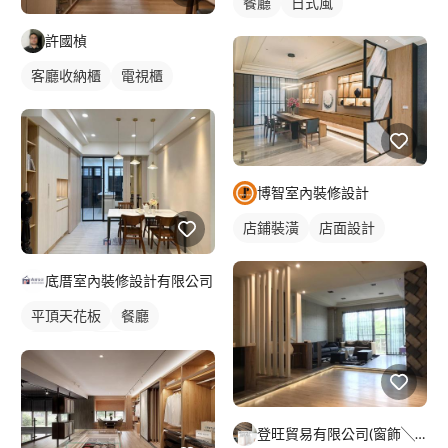
餐廳
日式風
許國楨
客廳收納櫃
電視櫃
博智室內裝修設計
店鋪裝潢
店面設計
底厝室內裝修設計有限公司
平頂天花板
餐廳
日式風
吊燈
全室照明設計
客廳燈光設計
登旺貿易有限公司(窗飾╲地板╲壁紙╲皮革繃布╲系統櫃)