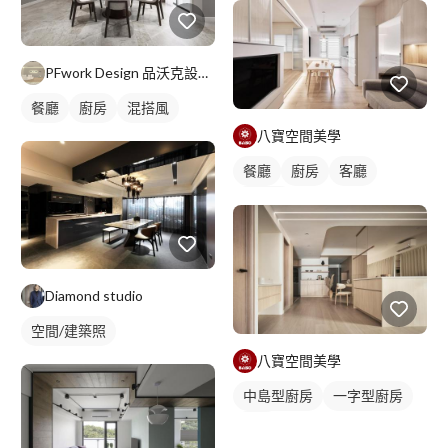
PFwork Design 品沃克設計 l 工程 安信建築經理屢約保證
餐廳
廚房
混搭風
八寶空間美學
餐廳
廚房
客廳
日式風
Diamond studio
空間/建築照
八寶空間美學
中島型廚房
一字型廚房
廚房