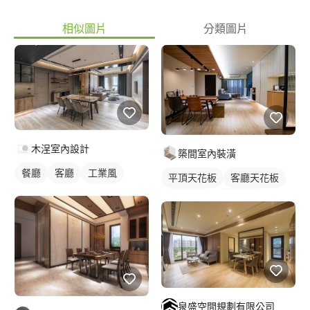
相似圖片
分類圖片
木浧室內設計
築間室內裝潢
餐廳
客廳
工業風
平頂天花板
客廳天花板
單色油漆
實木地板
吊燈
全室照明設計
客廳燈光設計
泉盛空間規劃有限公司