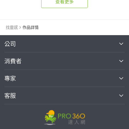
查看更多
找靈感
作品詳情
繼續完成
公司
關於我們
消費者
找專家(0)
買服務(0)
媒體報導
買服務
專家
部落格
如何使用PRO360
加入我們
案件中心
客服
熱門服務
投資人關係
成為專家
所有服務
客服中心
合作提案
如何接案
價格行情
使用條款
聯絡我們
專家指南