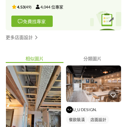
4.53
(
49
)
4,044
位專家
免費找專家
更多店面設計
相似圖片
分類圖片
U_U DESIGN.
餐飲裝潢
店面設計