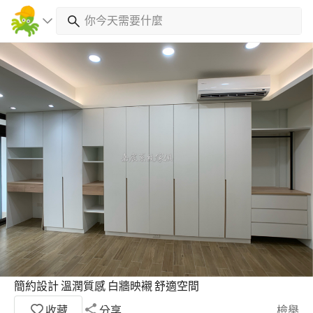
簡約設計 溫潤質感 白牆映襯 舒適空間
收藏
分享
檢舉