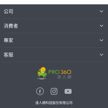
繼續完成
公司
關於我們
消費者
找專家(0)
買服務(0)
媒體報導
買服務
專家
部落格
如何使用PRO360
加入我們
案件中心
客服
熱門服務
投資人關係
成為專家
所有服務
客服中心
合作提案
如何接案
價格行情
使用條款
聯絡我們
專家指南
專家目錄
信任與保障
推廣服務
在地專家推薦
隱私權政策
卓越專家
達人網科技股份有限公司
關鍵字搜尋
公告