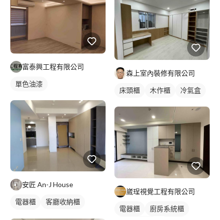
富泰興工程有限公司
森上室內裝修有限公司
單色油漆
床頭櫃
木作櫃
冷氣盒
安匠 An-J House
崴珵視覺工程有限公司
電器櫃
客廳收納櫃
電器櫃
廚房系統櫃
電視櫃