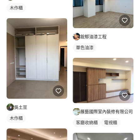
木作櫃
鋐郁油漆工程
單色油漆
吳土豆
展藝國際室內裝修有限公司
木作櫃
客廳收納櫃
電視櫃