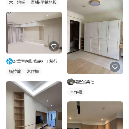
木工地板
直鋪/平鋪地板
宏華室內裝修設計工程行
橫拉簾
木作櫃
櫥櫃木門
曜慶實業社
木作櫃