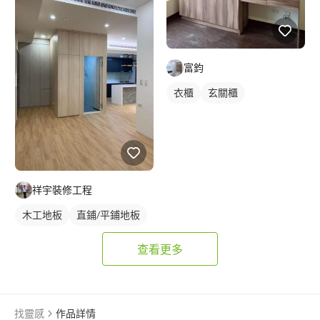
富鈞
衣櫃
玄關櫃
祥宇裝修工程
木工地板
直鋪/平鋪地板
查看更多
找靈感
作品詳情