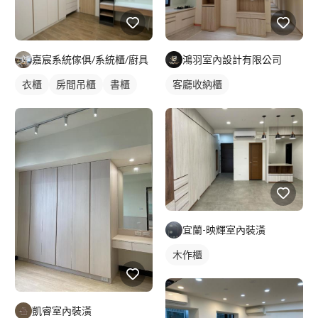
嘉宸系統傢俱/系統櫃/廚具
鴻羽室內設計有限公司
衣櫃
房間吊櫃
書櫃
客廳收納櫃
宜蘭-映輝室內裝潢
木作櫃
凱睿室內裝潢