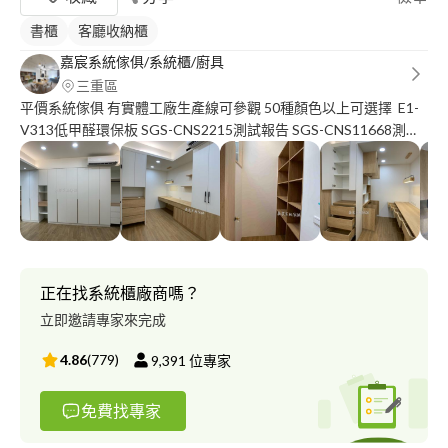
書櫃
客廳收納櫃
嘉宸系統傢俱/系統櫃/廚具
三重區
平價系統傢俱 有實體工廠生產線可參觀 50種顏色以上可選擇 E1-
V313低甲醛環保板 SGS-CNS2215測試報告 SGS-CNS11668測試
報告 用最安全的材料 打造你最溫暖的家 #衣櫃 #鞋櫃 #櫥櫃 #浴櫃
只要有櫃就讓您不貴 新竹以北 丈量詢問計價請洽 小蔡☎️ :零九壹
壹-九八五-三四零 小蔡line: a 2 6 3 7 2 2 6 2 FB?嘉宸系統傢俱 線上
目錄提供參考 https://drive.google.com/drive/folders/1Ko-
oVsz7YaCjV1B4pOxEqfaXreMjmJBx?usp=sharing
正在找系統櫃廠商嗎？
立即邀請專家來完成
4.86
(
779
)
9,391
位專家
免費找專家