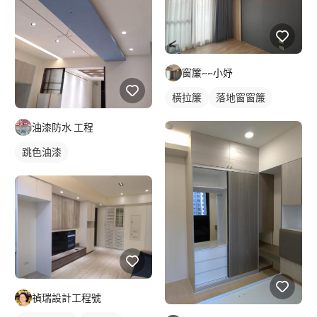
窗簾~~小妤
橫拉簾
落地窗窗簾
油漆防水 工程
跳色油漆
禎瑞設計工程號