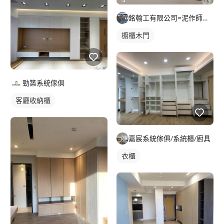
銘翰工有限公司=泥作師傅=磁磚師傅=輕隔間師傅=無障礙新作
櫥櫃木門
勁築系統傢俱
客廳收納櫃
嘉宸系統傢俱/系統櫃/廚具
衣櫃