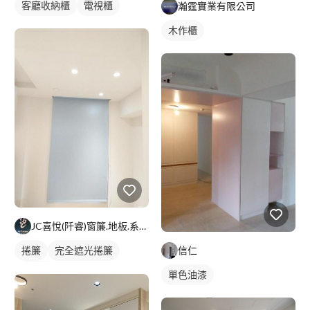
客廳收納櫃
電視櫃
瀚霆實業有限公司
木作櫃
JC喜悅(阡睿)窗簾.地板.系統櫃.隔熱紙joy curta
捲簾
完全遮光捲簾
信仁
羅馬簾
單色油漆