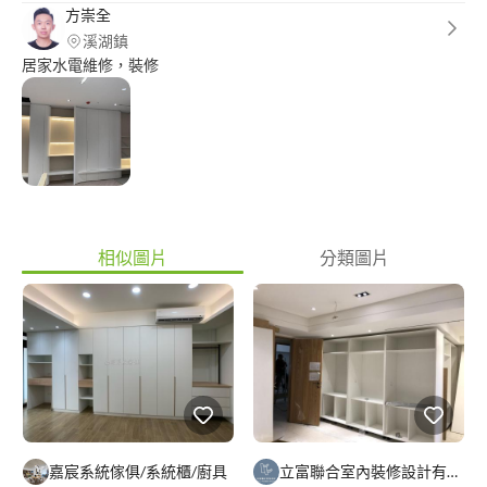
方崇全
溪湖鎮
居家水電維修，裝修
相似圖片
分類圖片
嘉宸系統傢俱/系統櫃/廚具
立富聯合室內裝修設計有限公司