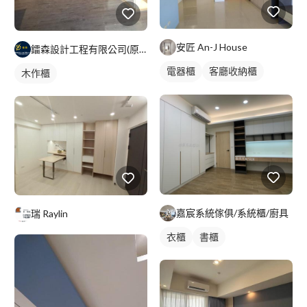
安匠 An-J House
鐳森設計工程有限公司(原水立方興業有限公司)
電器櫃
客廳收納櫃
木作櫃
電視櫃
嘉宸系統傢俱/系統櫃/廚具
瑞 Raylin
衣櫃
書櫃