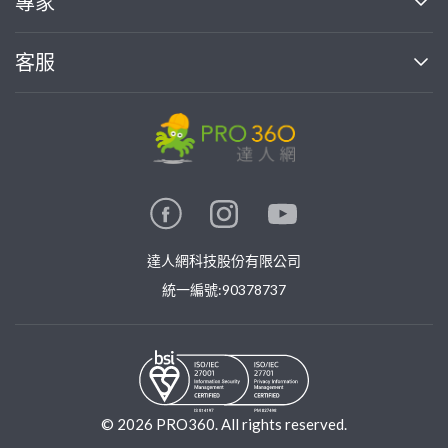
專家
部落格
如何使用PRO360
加入我們
案件中心
客服
熱門服務
投資人關係
成為專家
所有服務
客服中心
合作提案
如何接案
價格行情
使用條款
聯絡我們
專家指南
專家目錄
信任與保障
推廣服務
在地專家推薦
隱私權政策
卓越專家
達人網科技股份有限公司
關鍵字搜尋
公告
特約專家
統一編號:90378737
專業知識
勞健保專區
問專家
新手攻略
©
2026
PRO360. All rights reserved.