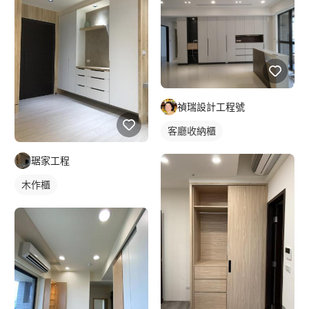
禎瑞設計工程號
客廳收納櫃
琚家工程
木作櫃