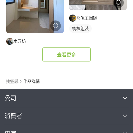
熊施工團隊
櫥櫃組裝
木匠坊
查看更多
找靈感
作品詳情
繼續完成
公司
關於我們
消費者
找專家(0)
買服務(0)
媒體報導
買服務