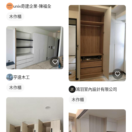
unix奇建企業-陳福全
木作櫃
亨達木工
木作櫃
鴻羽室內設計有限公司
木作櫃