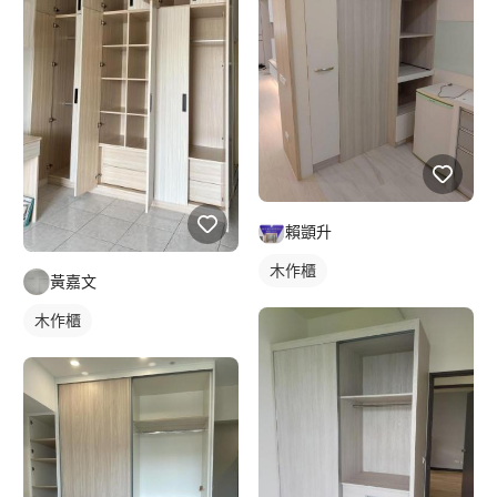
賴顗升
木作櫃
黃嘉文
木作櫃