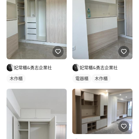
妃常櫃&勇志企業社
妃常櫃&勇志企業社
木作櫃
電器櫃
木作櫃