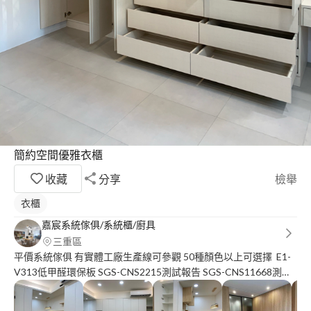
簡約空間優雅衣櫃
收藏
分享
檢舉
衣櫃
嘉宸系統傢俱/系統櫃/廚具
三重區
平價系統傢俱 有實體工廠生產線可參觀 50種顏色以上可選擇 E1-
V313低甲醛環保板 SGS-CNS2215測試報告 SGS-CNS11668測試
報告 用最安全的材料 打造你最溫暖的家 #衣櫃 #鞋櫃 #櫥櫃 #浴櫃
只要有櫃就讓您不貴 新竹以北 丈量詢問計價請洽 小蔡☎️ :零九壹