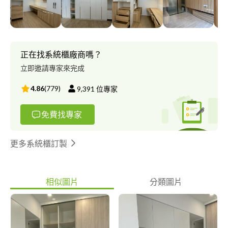
壹-九八五-三四零 小蔡line: a 2 6 3 7 2 2 6 2 FB?嘉宸系統傢俱 線上
目錄提供參考 https://drive.google.com/drive/folders/1Ko-
oVsz7YaCjV1B4pOxEqfaXreMjmJBx?usp=sharing
正在找系統櫃廠商嗎？
立即邀請專家來完成
4.86
(
779
)
9,391
位專家
免費找專家
更多系統櫃訂製
相似圖片
分類圖片