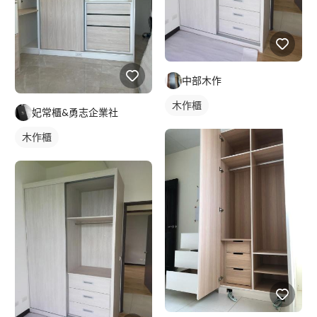
中部木作
木作櫃
妃常櫃&勇志企業社
木作櫃