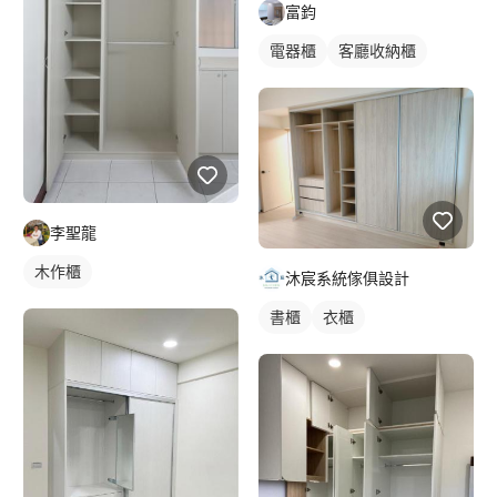
富鈞
電器櫃
客廳收納櫃
李聖龍
木作櫃
沐宸系統傢俱設計
書櫃
衣櫃