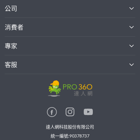
繼續完成
公司
關於我們
消費者
找專家(0)
買服務(0)
媒體報導
買服務
專家
部落格
如何使用PRO360
加入我們
案件中心
客服
熱門服務
投資人關係
成為專家
所有服務
客服中心
合作提案
如何接案
價格行情
使用條款
聯絡我們
專家指南
專家目錄
信任與保障
推廣服務
在地專家推薦
隱私權政策
卓越專家
達人網科技股份有限公司
關鍵字搜尋
公告
特約專家
統一編號:90378737