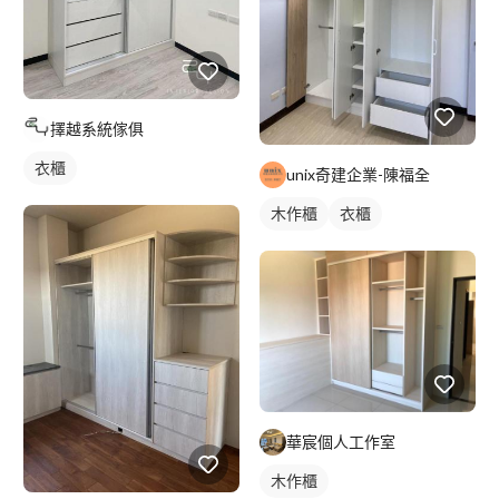
擇越系統傢俱
衣櫃
unix奇建企業-陳福全
木作櫃
衣櫃
華宸個人工作室
木作櫃