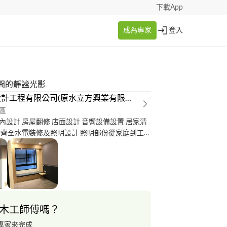
下載App
成為專家
登入
間的靜謐光影
鐳森設計工程有限公司(原水立方興業有限公司)
區
內設計 房屋翻修 店面設計 音響設備設置 居家清
皆齊全水電裝修及照明設計 照明部份從家庭到工業
LED主流，可為客戶家庭及商空照明設計儘不浪
氣氛，水電部份本公司有專業水電師傅團隊家中
廠有任何有關水電問題或想翻整修住宅 本公司可
勘查再進而報價 本公司南北部皆有服務 需要本公
聯絡 名片在照片中或logo有聯絡電話
木工師傅嗎？
專家來完成