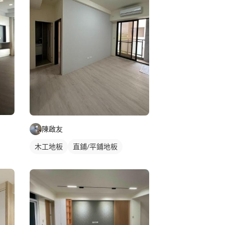
陳啟友
木工地板
直鋪/平鋪地板