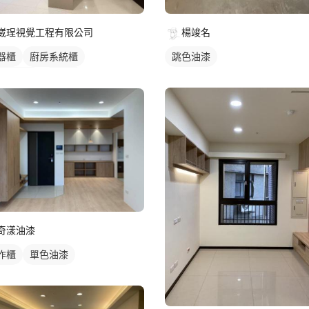
楊竣名
崴珵視覺工程有限公司
跳色油漆
器櫃
廚房系統櫃
廳收納櫃
電視櫃
奇漾油漆
作櫃
單色油漆