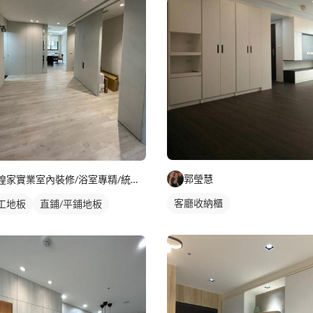
郭瑩慧
煌家實業室內裝修/浴室專精/統包工程
客廳收納櫃
工地板
直鋪/平鋪地板