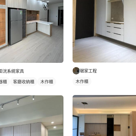
琚家工程
鉅洸系統家具
木作櫃
器櫃
客廳收納櫃
木作櫃