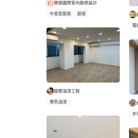
樂居國際室內裝修設計
中島型廚房
廚房
電
客
鋐郁油漆工程
單色油漆
木