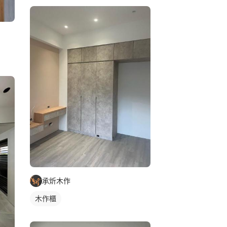
承炘木作
木作櫃