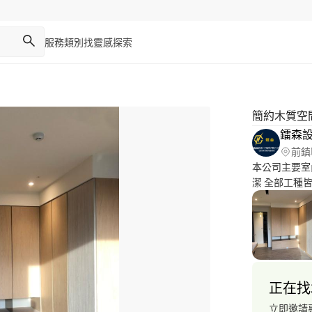
服務類別
找靈感
探索
簡約木質空
前鎮
本公司主要室
潔 全部工種
用照明皆有以
費任何角落及
或貴公司，工
派人至於現場
司服務可與我
正在找
立即邀請