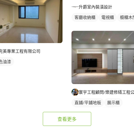
升爵室內裝潢設計
客廳收納櫃
電視櫃
櫥櫃木
完美專業工程有限公司
色油漆
寰宇工程顧問/樂建修繕工程
直鋪/平鋪地板
展示櫃
客廳收納櫃
電視櫃
查看更多
塑膠地板成品