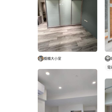
櫥櫃大小室
電