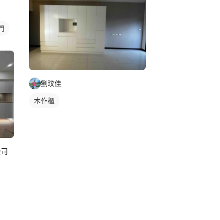
門
劉玟佳
木作櫃
公司