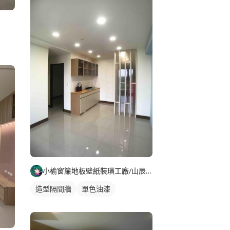
小榆窗簾地板壁紙裝璜工廠/山辰室內設計
造型隔間牆
單色油漆