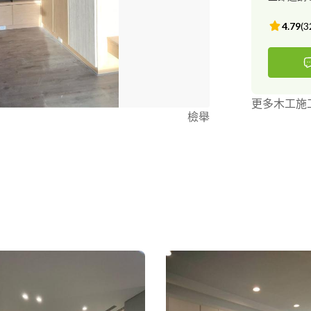
4.79
(
3
更多木工施
檢舉