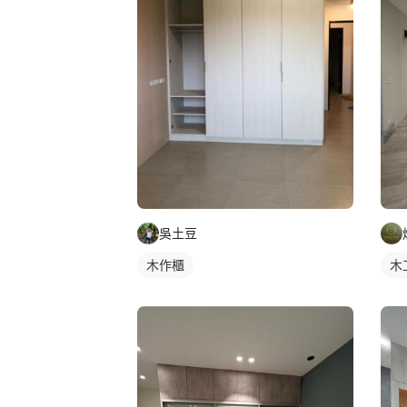
吳土豆
木作櫃
木