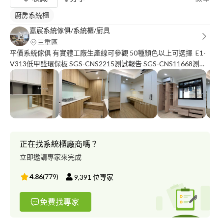
廚房系統櫃
嘉宸系統傢俱/系統櫃/廚具
三重區
平價系統傢俱 有實體工廠生產線可參觀 50種顏色以上可選擇 E1-
V313低甲醛環保板 SGS-CNS2215測試報告 SGS-CNS11668測試
報告 用最安全的材料 打造你最溫暖的家 #衣櫃 #鞋櫃 #櫥櫃 #浴櫃
只要有櫃就讓您不貴 新竹以北 丈量詢問計價請洽 小蔡☎️ :零九壹
壹-九八五-三四零 小蔡line: a 2 6 3 7 2 2 6 2 FB?嘉宸系統傢俱 線上
目錄提供參考 https://drive.google.com/drive/folders/1Ko-
oVsz7YaCjV1B4pOxEqfaXreMjmJBx?usp=sharing
正在找系統櫃廠商嗎？
立即邀請專家來完成
4.86
(
779
)
9,391
位專家
免費找專家