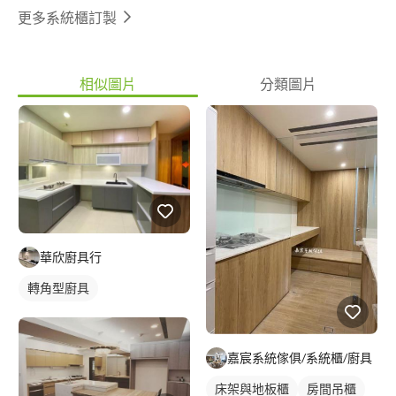
更多系統櫃訂製
相似圖片
分類圖片
華欣廚具行
轉角型廚具
嘉宸系統傢俱/系統櫃/廚具
床架與地板櫃
房間吊櫃