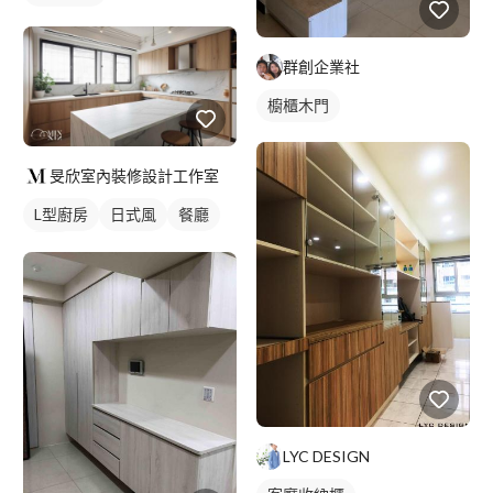
群創企業社
櫥櫃木門
旻欣室內裝修設計工作室
L型廚房
日式風
餐廳
廚房
LYC DESIGN