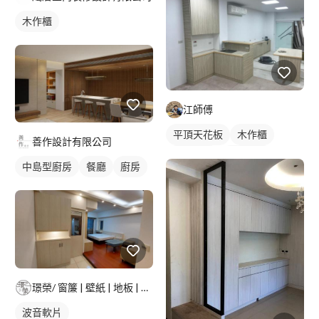
木作櫃
江師傅
平頂天花板
木作櫃
善作設計有限公司
波音軟片
單色油漆
中島型廚房
餐廳
廚房
櫥櫃木門
璟榮/ 窗簾 | 壁紙 | 地板 | 建築貼膜 |
波音軟片