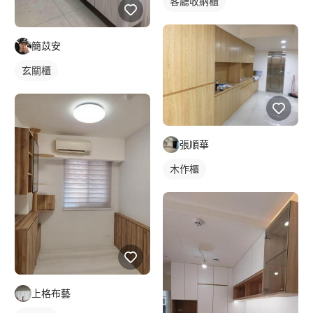
客廳收納櫃
簡苡安
玄關櫃
張順華
木作櫃
上格布藝