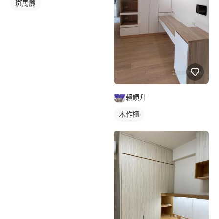
斑馬簾
賴顗升
木作櫃