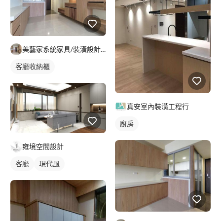
美藝家系統家具/裝潢設計/統包服務
客廳收納櫃
真安室內裝潢工程行
廚房
雍境空間設計
客廳
現代風