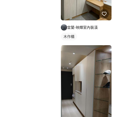
宜蘭-映輝室內裝潢
木作櫃