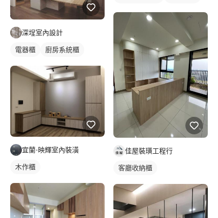
深埕室內設計
電器櫃
廚房系統櫃
宜蘭-映輝室內裝潢
佳屋裝璜工程行
木作櫃
客廳收納櫃