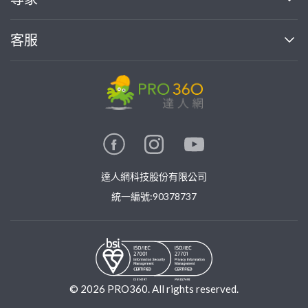
部落格
如何使用PRO360
加入我們
案件中心
客服
熱門服務
投資人關係
成為專家
所有服務
客服中心
合作提案
如何接案
價格行情
使用條款
聯絡我們
專家指南
專家目錄
信任與保障
推廣服務
在地專家推薦
隱私權政策
卓越專家
達人網科技股份有限公司
關鍵字搜尋
公告
特約專家
統一編號:90378737
專業知識
勞健保專區
問專家
新手攻略
©
2026
PRO360. All rights reserved.