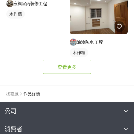
宸興室內裝修工程
木作櫃
油漆防水 工程
木作櫃
查看更多
找靈感
作品詳情
繼續完成
公司
關於我們
消費者
找專家(0)
買服務(0)