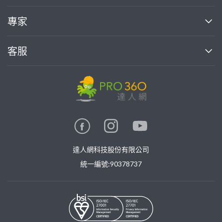
媒體報導
買服務
專家
部落格
如何使用PRO360
加入我們
案件中心
客服
熱門服務
投資人關係
成為專家
所有服務
客服中心
合作提案
如何接案
價格行情
使用條款
聯絡我們
專家指南
專家目錄
信任與保障
推廣服務
在地專家推薦
隱私權政策
卓越專家
達人網科技股份有限公司
關鍵字搜尋
公告
特約專家
統一編號:90378737
專業知識
勞健保專區
問專家
新手攻略