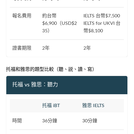
報名費用
約台幣
IELTS 台幣$7,500
$6,900（USD$2
IELTS for UKVI 台
35）
幣$8,100
證書期限
2年
2年
托福和雅思的題型比較（聽、説、讀、寫）
托福 vs 雅思：聽力
托福 iBT
雅思 IELTS
時間
36分鐘
30分鐘