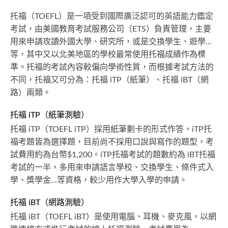
托福（TOEFL）是一項受到國際廣泛認可的英語能力鑑定
考試，由美國教育考試服務公司（ETS）負責管理，主要
用來申請攻讀外國大學、研究所，或是交換學生、遊學...
等，其中又以北美地區的學校最常使用托福成績作為標
準。托福的考試內容較偏向學術性質，而根據考試方法的
不同，托福又可分為：托福 iTP（紙筆）、托福 iBT（網
路）兩類。
托福 iTP（紙筆測驗）
托福 iTP（TOEFL iTP）採用紙筆劃卡的形式作答，iTP托
福考題皆為選擇題，目前尚不採用口說與寫作的題型，考
試費用約為台幣$1,200。iTP托福考試的題數約為 iBT托福
考試的一半，多用來申請語言學校、交換學生、條件式入
學、獎學金...等資格，較少用作大學入學的申請。
托福 iBT（網路測驗）
托福 iBT（TOEFL iBT）是使用電腦、耳機、麥克風，以網