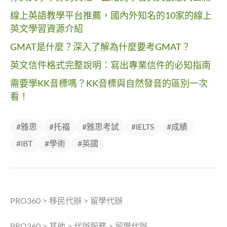
線上英語教學平台推薦，國內外知名的10家的線上
英文學習資源介紹
GMAT是什麼？深入了解為什麼要考GMAT？
英文信件格式完整說明：寫出專業信件的必知指南
需要學KK音標嗎？KK音標與自然發音的區別一次
看！
#雅思
#托福
#雅思考試
#IELTS
#成績
#iBT
#學術
#英國
PRO360
>
移民代辦
>
留學代辦
PRO360
>
其他
>
代辦服務
>
留學代辦