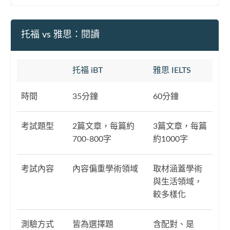
托福 vs 雅思：閱讀
托福 iBT
雅思 IELTS
時間
35分鐘
60分鐘
考試題型
2篇文章，每篇約
3篇文章，每篇
700-800字
約1000字
考試內容
內容偏重學術領域
取材涵蓋學術
與生活領域，
較多樣化
測驗方式
皆為選擇題
含配對、是