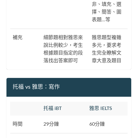
非、填充、選
擇、簡答、圖
表題...等
補充
細節題相對雅思來
雅思題型複雜
說比例較少，考生
多元，要求考
根據題目指定的段
生完全瞭解文
落找出答案即可
章大意及題目
托福 vs 雅思：寫作
托福 iBT
雅思 IELTS
時間
29分鐘
60分鐘