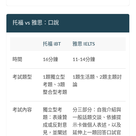
托福 vs 雅思：口說
托福 iBT
雅思 IELTS
時間
16分鐘
11-14分鐘
考試題型
1題獨立型
1題生活題、2題主題討
考題、3題
論
整合型考題
考試內容
獨立型考
分三部分：自我介紹與
題：表達贊
一般話題交談、依據提
成或反對意
示卡做個人表述，以及
見，並闡述
延伸上一題回答口試官