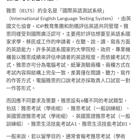
雅思（IELTS）的全名是「國際英語測試系統」
（International English Language Testing System），由英
國文化協會、IDP教育集團和劍橋評估英語共同管理。雅
思同樣受到國際廣泛認可，主要用於評估想要至英語系國
家求學、移民或工作的申請者，在聽、說、讀、寫各方面
的英語能力，許多英語系國家的大學院校、政府、專業機
構皆以雅思成績來評估申請者的英語程度，而依據考試方
式，雅思亦可分為電腦考試、紙筆測驗兩種，兩種方式在
考試內容與結構上完全一致，差異僅在閱讀、聽力、寫作
的作答方式，電腦雅思的口說考試亦採取真人口試官一對
一作答形式。
而因應不同要求及需要，雅思設有6種不同的考試類型，
包括：雅思考試（學術組）、雅思考試（一般訓練組）、
英國簽證雅思考試（學術組）、英國簽證雅思考試（一般
訓練組）、雅思生活技能考試A1、雅思生活技能考試B1。
一般來說，若以留學目的，通常會報考雅思考試（學術