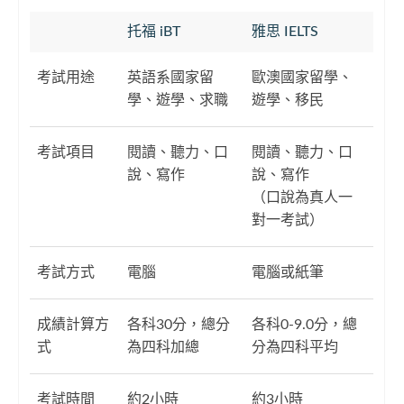
托福 iBT
雅思 IELTS
考試用途
英語系國家留
歐澳國家留學、
學、遊學、求職
遊學、移民
考試項目
閱讀、聽力、口
閱讀、聽力、口
說、寫作
說、寫作
（口說為真人一
對一考試）
考試方式
電腦
電腦或紙筆
成績計算方
各科30分，總分
各科0-9.0分，總
式
為四科加總
分為四科平均
考試時間
約2小時
約3小時