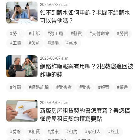
2025/02/27
·
alan
領不到薪水如何申訴？老闆不給薪水
可以告他嗎？
#勞工
#申訴
#勞工局
#薪資
#支付命令
#勞資
#工資
#欠薪
#檢舉
#薪水
2025/03/07
·
alan
網路詐騙報案有用嗎？2招教您追回被
詐騙的錢
#詐騙
#網路詐騙
#受害者
#受害
#報案
#帳戶
2025/06/05
·
alan
新版房屋租賃契約書怎麼寫？帶您搞
懂房屋租賃契約撰寫要點
#房客
#租賃
#房東
#租約
#承租人
#終止