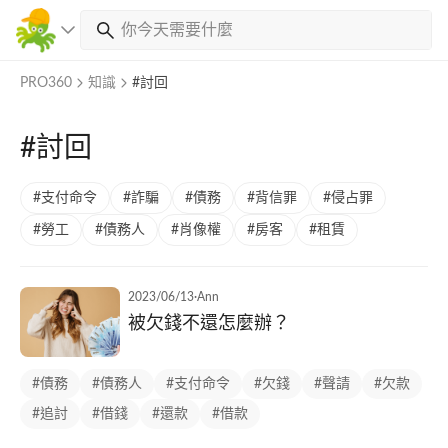
PRO360
知識
#討回
#討回
#支付命令
#詐騙
#債務
#背信罪
#侵占罪
#勞工
#債務人
#肖像權
#房客
#租賃
2023/06/13
·
Ann
被欠錢不還怎麼辦？
#債務
#債務人
#支付命令
#欠錢
#聲請
#欠款
#追討
#借錢
#還款
#借款