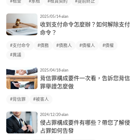
#租金
#承租
#租賃契約
#提前終止
2025/05/14
·
alan
收到支付命令怎麼辦？如何解除支付
命令？
#支付命令
#債務
#債務人
#債權人
#債權
#異議
2025/04/18
·
alan
背信罪構成要件一次看，告訴您背信
罪舉證怎麼做
#背信罪
#被害人
2024/12/20
·
alan
侵占罪構成要件有哪些？帶您了解侵
占罪如何告發