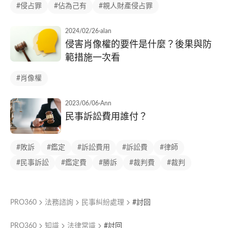
#侵占罪
#佔為己有
#親人財產侵占罪
2024/02/26
·
alan
侵害肖像權的要件是什麼？後果與防
範措施一次看
#肖像權
2023/06/06
·
Ann
民事訴訟費用誰付？
#敗訴
#鑑定
#訴訟費用
#訴訟費
#律師
#民事訴訟
#鑑定費
#勝訴
#裁判費
#裁判
PRO360
法務諮詢
民事糾紛處理
#討回
PRO360
知識
法律常識
#討回