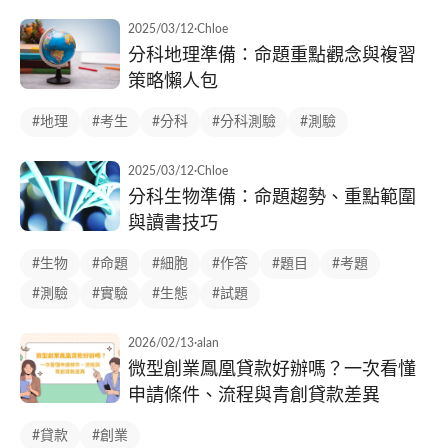
2025/03/12
·
Chloe
分科地理準備：命題重點觀念與複習
策略懶人包
#地理
#考生
#分科
#分科測驗
#測驗
2025/03/12
·
Chloe
分科生物準備：命題趨勢、重點範圍
與讀書技巧
#生物
#命題
#細胞
#作答
#題目
#考題
#測驗
#實驗
#生態
#試題
2026/02/13
·
alan
微型創業鳳凰貸款好辦嗎？一次看懂
申請條件、流程與青創貸款差異
#貸款
#創業