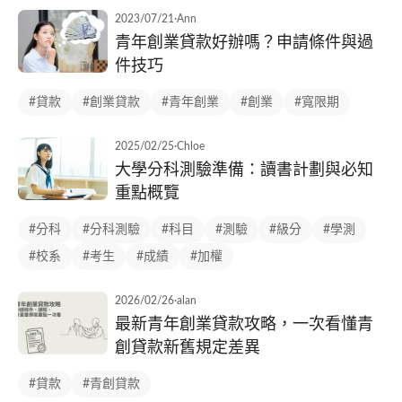
2023/07/21
·
Ann
青年創業貸款好辦嗎？申請條件與過
件技巧
#貸款
#創業貸款
#青年創業
#創業
#寬限期
2025/02/25
·
Chloe
大學分科測驗準備：讀書計劃與必知
重點概覽
#分科
#分科測驗
#科目
#測驗
#級分
#學測
#校系
#考生
#成績
#加權
2026/02/26
·
alan
最新青年創業貸款攻略，一次看懂青
創貸款新舊規定差異
#貸款
#青創貸款