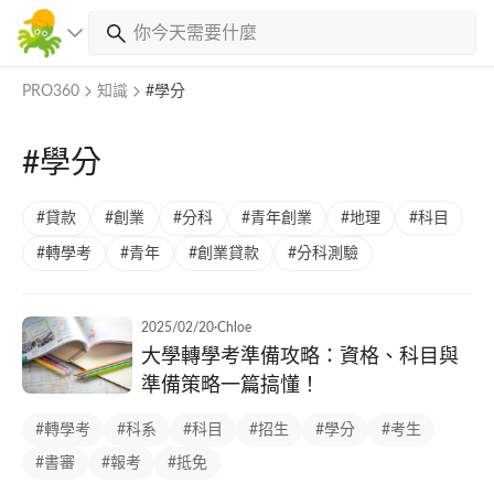
PRO360
知識
#學分
#學分
#貸款
#創業
#分科
#青年創業
#地理
#科目
#轉學考
#青年
#創業貸款
#分科測驗
2025/02/20
·
Chloe
大學轉學考準備攻略：資格、科目與
準備策略一篇搞懂！
#轉學考
#科系
#科目
#招生
#學分
#考生
#書審
#報考
#抵免