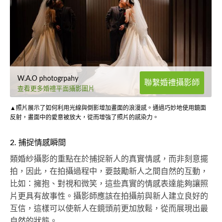
W.A.O photogrpahy
聯繫婚禮攝影師
查看更多婚禮平面攝影圖片
▲照片展示了如何利用光線與倒影增加畫面的浪漫感。通過巧妙地使用鏡面
反射，畫面中的愛意被放大，從而增強了照片的感染力。
2. 捕捉情感瞬間
類婚紗攝影的重點在於捕捉新人的真實情感，而非刻意擺
拍，因此，在拍攝過程中，要鼓勵新人之間自然的互動，
比如：擁抱、對視和微笑，這些真實的情感表達能夠讓照
片更具有故事性。攝影師應該在拍攝前與新人建立良好的
互信，這樣可以使新人在鏡頭前更加放鬆，從而展現出最
自然的狀態。