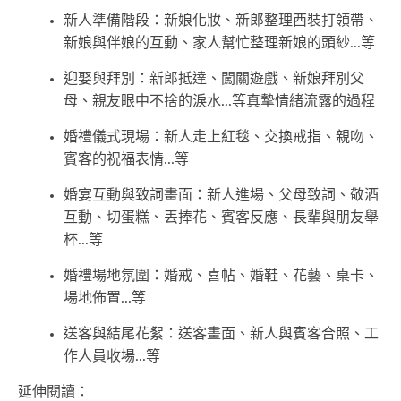
新人準備階段：新娘化妝、新郎整理西裝打領帶、
新娘與伴娘的互動、家人幫忙整理新娘的頭紗...等
迎娶與拜別：新郎抵達、闖關遊戲、新娘拜別父
母、親友眼中不捨的淚水...等真摯情緒流露的過程
婚禮儀式現場：新人走上紅毯、交換戒指、親吻、
賓客的祝福表情...等
婚宴互動與致詞畫面：新人進場、父母致詞、敬酒
互動、切蛋糕、丟捧花、賓客反應、長輩與朋友舉
杯...等
婚禮場地氛圍：婚戒、喜帖、婚鞋、花藝、桌卡、
場地佈置...等
送客與結尾花絮：送客畫面、新人與賓客合照、工
作人員收場...等
延伸閱讀：