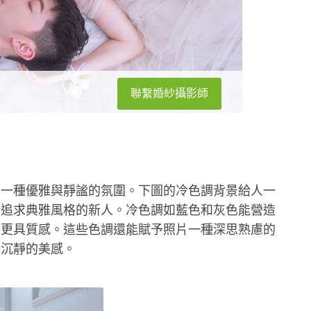
聯繫婚紗攝影師
來一種優雅與靜謐的氛圍。下圖的冷色調背景給人一
合追求典雅風格的新人。冷色調如藍色和灰色能營造
照更具質感。這些色調還能賦予照片一種深思熟慮的
和沉靜的美感。