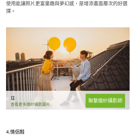
使用能讓照片更富童趣與夢幻感，是增添畫面層次的好選
擇。
玨
聯繫婚紗攝影師
查看更多婚紗攝影圖片
4.情侶鞋