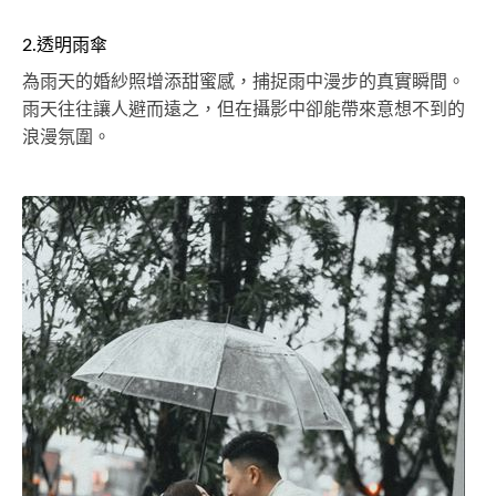
2.透明雨傘
為雨天的婚紗照增添甜蜜感，捕捉雨中漫步的真實瞬間。
雨天往往讓人避而遠之，但在攝影中卻能帶來意想不到的
浪漫氛圍。