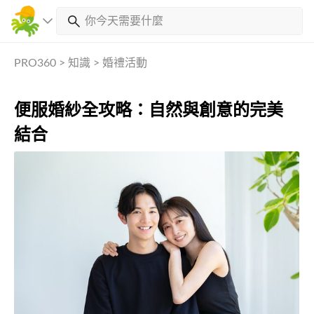
PRO360
>
知識
>
婚禮活動
便服婚紗全攻略：自然與創意的完美
結合