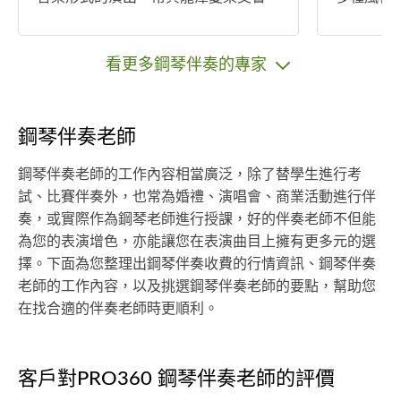
樂團、香草帕克、彼得品客等樂團配
of. Rut
合演出。教學經驗五年，目前多在ya
得全場一
maha、河合等音樂教室教學，以及到
班經驗，
看更多鋼琴伴奏的專家
府授課。
時開始教
歲到75
部、馬來
鋼琴伴奏老師
外縣市皆
習。
鋼琴伴奏老師的工作內容相當廣泛，除了替學生進行考
試、比賽伴奏外，也常為婚禮、演唱會、商業活動進行伴
奏，或實際作為鋼琴老師進行授課，好的伴奏老師不但能
為您的表演增色，亦能讓您在表演曲目上擁有更多元的選
擇。下面為您整理出鋼琴伴奏收費的行情資訊、鋼琴伴奏
老師的工作內容，以及挑選鋼琴伴奏老師的要點，幫助您
在找合適的伴奏老師時更順利。
客戶對PRO360 鋼琴伴奏老師的評價