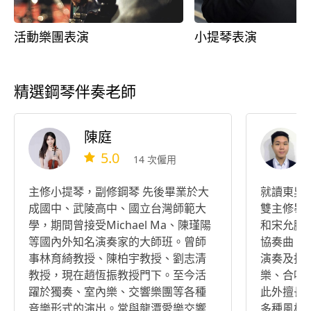
活動樂團表演
小提琴表演
精選鋼琴伴奏老師
陳庭
5.0
14 次僱用
主修小提琴，副修鋼琴 先後畢業於大
就讀東吳
成國中、武陵高中、國立台灣師範大
雙主修畢
學，期間曾接受Michael Ma、陳瑾陽
和宋允鵬
等國內外知名演奏家的大師班。曾師
協奏曲，
事林育綺教授、陳柏宇教授、劉志清
演奏及指
教授，現在趙恆振教授門下。至今活
樂、合唱
躍於獨奏、室內樂、交響樂團等各種
此外擅長
音樂形式的演出。常與龍潭愛樂交響
多種風格。 受過露絲‧史蘭倩絲卡