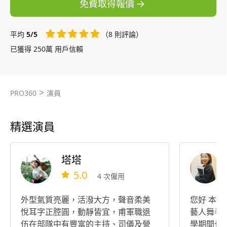
免費取得報價
平均
5/5
（8 則評論）
已獲得 250萬 用戶信賴
>
PRO360
演員
精選演員
塔塔
5.0
4 次僱用
外型氣質亮麗，活潑大方，聲音柔美
您好 本身跳舞舞齡五年，也有擔任過
悅耳字正腔圓，動靜皆宜，甫軍職退
藝人舞者，
伍在部隊中有豐富的主持、司儀及營
學期間也