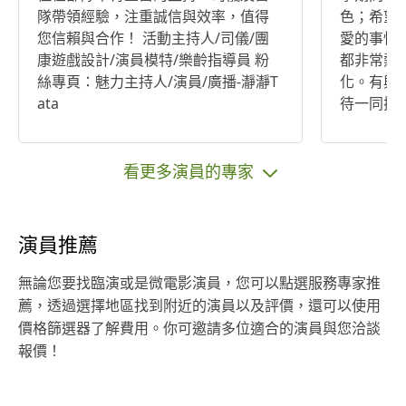
隊帶領經驗，注重誠信與效率，值得
色；希望
您信賴與合作！ 活動主持人/司儀/團
愛的事情👍🏻 具一定專業外，
康遊戲設計/演員模特/樂齡指導員 粉
都非常熱
絲專頁：魅力主持人/演員/廣播-瀞瀞T
化。有興
ata
待一同探
的可能～👍🏻 // 個人學術方面
大學碩士生
多益915
看更多演員的專家
公司，擔
則為媒體公司業務
流，喜歡
演員推薦
與您一同
👍🏻 // *希望雇主們知道一下我們報價
無論您要找臨演或是微電影演員，您可以點選服務專家推
聯繫的話
薦，透過選擇地區找到附近的演員以及評價，還可以使用
各位彼此體
價格篩選器了解費用。你可邀請多位適合的演員與您洽談
報價！